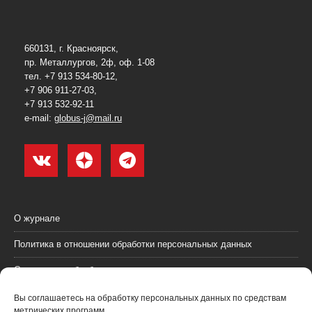
660131, г. Красноярск,
пр. Металлургов, 2ф, оф. 1-08
тел. +7 913 534-80-12,
+7 906 911-27-03,
+7 913 532-92-11
e-mail:
globus-j@mail.ru
О журнале
Политика в отношении обработки персональных данных
Согласие на обработку персональных данных
Пользовательское соглашение (оферта)
Вы соглашаетесь на обработку персональных данных по средствам
метрических программ.