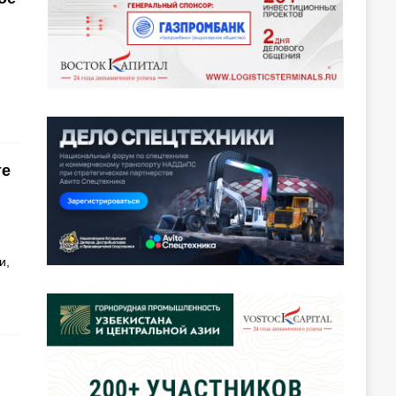
те
и,