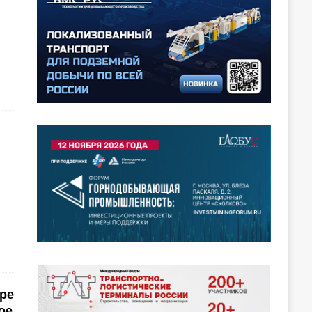
ре
ое