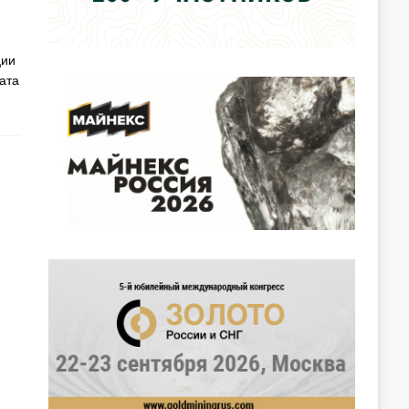
ции
ата