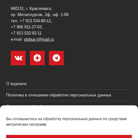
660131, г. Красноярск,
пр. Металлургов, 2ф, оф. 1-08
тел. +7 913 534-80-12,
+7 906 911-27-03,
+7 913 532-92-11
e-mail:
globus-j@mail.ru
О журнале
Политика в отношении обработки персональных данных
Согласие на обработку персональных данных
Пользовательское соглашение (оферта)
Вы соглашаетесь на обработку персональных данных по средствам
метрических программ.
Согласие на получение рекламных материалов