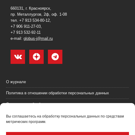
660131, г. Красноярск,
пр. Металлургов, 2ф, оф. 1-08
тел. +7 913 534-80-12,
+7 906 911-27-03,
+7 913 532-92-11
e-mail:
globus-j@mail.ru
О журнале
Политика в отношении обработки персональных данных
Согласие на обработку персональных данных
Пользовательское соглашение (оферта)
Вы соглашаетесь на обработку персональных данных по средствам
метрических программ.
Согласие на получение рекламных материалов