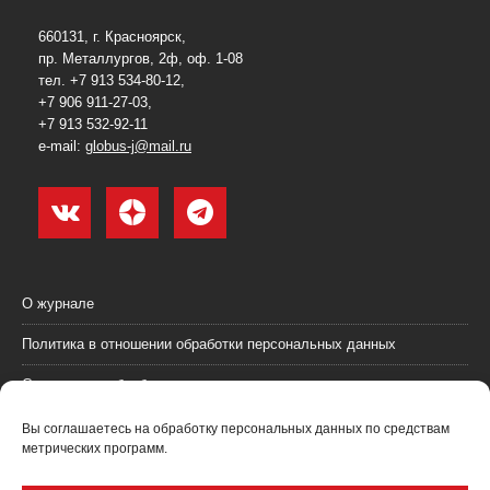
660131, г. Красноярск,
пр. Металлургов, 2ф, оф. 1-08
тел. +7 913 534-80-12,
+7 906 911-27-03,
+7 913 532-92-11
e-mail:
globus-j@mail.ru
О журнале
Политика в отношении обработки персональных данных
Согласие на обработку персональных данных
Пользовательское соглашение (оферта)
Вы соглашаетесь на обработку персональных данных по средствам
метрических программ.
Согласие на получение рекламных материалов