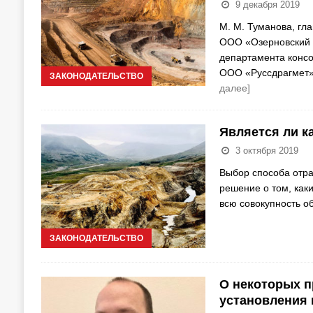
9 декабря 2019
М. М. Туманова, гл
ООО «Озерновский г
департамента консо
ООО «Руссдрагмет»/
ЗАКОНОДАТЕЛЬСТВО
далее]
Является ли к
3 октября 2019
Выбор способа отр
решение о том, как
всю совокупность о
ЗАКОНОДАТЕЛЬСТВО
О некоторых п
установления 