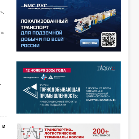
»,
ать
я
ь
 и