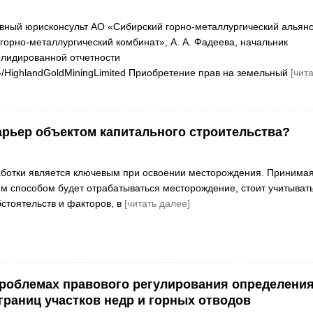
авный юрисконсульт АО «Сибирский горно-металлургический альянс
орно-металлургический комбинат»; А. А. Фадеева, начальник
лидированной отчетности
HighlandGoldMiningLimited Приобретение прав на земельный
[чит
арьер объектом капитального строительства?
аботки является ключевым при освоении месторождения. Принима
им способом будет отрабатываться месторождение, стоит учитыват
бстоятельств и факторов, в
[читать далее]
роблемах правового регулирования определения
границ участков недр и горных отводов