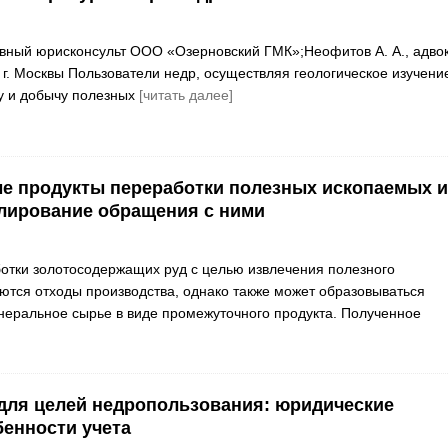
авный юрисконсульт ООО «Озерновский ГМК»;Неофитов А. А., адво
 г. Москвы Пользователи недр, осуществляя геологическое изучени
ку и добычу полезных
[читать далее]
е продукты переработки полезных ископаемых и
лирование обращения с ними
отки золотосодержащих руд с целью извлечения полезного
ются отходы производства, однако также может образовываться
еральное сырье в виде промежуточного продукта. Полученное
для целей недропользования: юридические
бенности учета