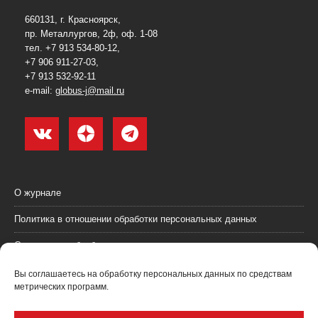
660131, г. Красноярск,
пр. Металлургов, 2ф, оф. 1-08
тел. +7 913 534-80-12,
+7 906 911-27-03,
+7 913 532-92-11
e-mail:
globus-j@mail.ru
О журнале
Политика в отношении обработки персональных данных
Согласие на обработку персональных данных
Пользовательское соглашение (оферта)
Вы соглашаетесь на обработку персональных данных по средствам
метрических программ.
Согласие на получение рекламных материалов