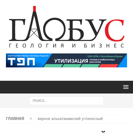
ГЛАВНАЯ
>
верхне алькатваамский угленосный