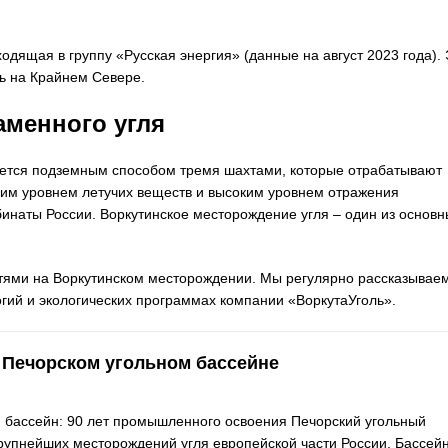
одящая в группу «Русская энергия» (данные на август 2023 года). 
ь на Крайнем Севере.
аменного угля
дется подземным способом тремя шахтами, которые отрабатывают
ким уровнем летучих веществ и высоким уровнем отражения
инаты России. Воркутинское месторождение угля – один из основн
тями на Воркутинском месторождении. Мы регулярно рассказываем
гий и экологических программах компании «ВоркутаУголь».
 Печорском угольном бассейне
 бассейн: 90 лет промышленного освоения Печорский угольный
крупнейших месторождений угля европейской части России. Бассей