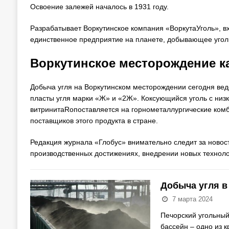
Освоение залежей началось в 1931 году.
Разрабатывает Воркутинское компания «ВоркутаУголь», вх
единственное предприятие на планете, добывающее угол
Воркутинское месторождение к
Добыча угля на Воркутинском месторождении сегодня ве
пласты угля марки «Ж» и «2Ж». Коксующийся уголь с низ
витринитаRопоставляется на горнометаллургические комб
поставщиков этого продукта в стране.
Редакция журнала «Глобус» внимательно следит за новос
производственных достижениях, внедрении новых техноло
Добыча угля в
7 марта 2024
Печорский угольный
бассейн – одно из 