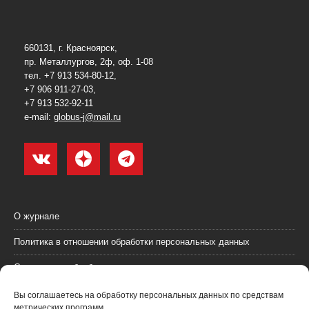
660131, г. Красноярск,
пр. Металлургов, 2ф, оф. 1-08
тел. +7 913 534-80-12,
+7 906 911-27-03,
+7 913 532-92-11
e-mail:
globus-j@mail.ru
О журнале
Политика в отношении обработки персональных данных
Согласие на обработку персональных данных
Пользовательское соглашение (оферта)
Вы соглашаетесь на обработку персональных данных по средствам
метрических программ.