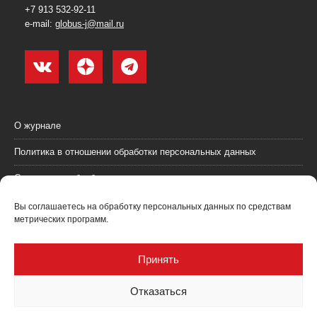
+7 913 532-92-11
e-mail:
globus-j@mail.ru
О журнале
Политика в отношении обработки персональных данных
Согласие на обработку персональных данных
Пользовательское соглашение (оферта)
Вы соглашаетесь на обработку персональных данных по средствам
метрических программ.
Согласие на получение рекламных материалов
Рекламодателям
Принять
Контакты
Отказаться