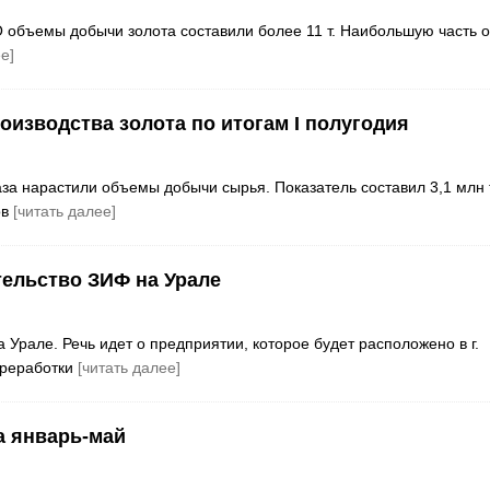
 объемы добычи золота составили более 11 т. Наибольшую часть о
е]
изводства золота по итогам I полугодия
за нарастили объемы добычи сырья. Показатель составил 3,1 млн т
ов
[читать далее]
тельство ЗИФ на Урале
рале. Речь идет о предприятии, которое будет расположено в г.
ереработки
[читать далее]
а январь-май