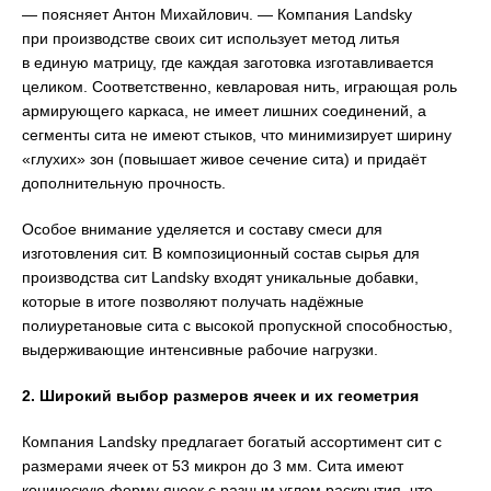
— поясняет Антон Михайлович. — Компания Landsky
при производстве своих сит использует метод литья
в единую матрицу, где каждая заготовка изготавливается
целиком. Соответственно, кевларовая нить, играющая роль
армирующего каркаса, не имеет лишних соединений, а
сегменты сита не имеют стыков, что минимизирует ширину
«глухих» зон (повышает живое сечение сита) и придаёт
дополнительную прочность.
Особое внимание уделяется и составу смеси для
изготовления сит. В композиционный состав сырья для
производства сит Landsky входят уникальные добавки,
которые в итоге позволяют получать надёжные
полиуретановые сита с высокой пропускной способностью,
выдерживающие интенсивные рабочие нагрузки.
2. Широкий выбор размеров ячеек и их геометрия
Компания Landsky предлагает богатый ассортимент сит с
размерами ячеек от 53 микрон до 3 мм. Сита имеют
коническую форму ячеек с разным углом раскрытия, что