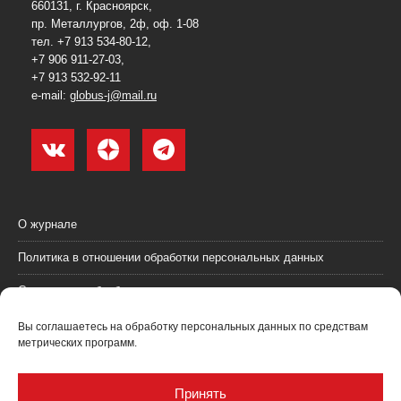
660131, г. Красноярск,
пр. Металлургов, 2ф, оф. 1-08
тел. +7 913 534-80-12,
+7 906 911-27-03,
+7 913 532-92-11
e-mail:
globus-j@mail.ru
О журнале
Политика в отношении обработки персональных данных
Согласие на обработку персональных данных
Пользовательское соглашение (оферта)
Вы соглашаетесь на обработку персональных данных по средствам
метрических программ.
Согласие на получение рекламных материалов
Рекламодателям
Принять