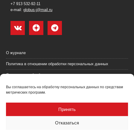
+7 913 532-92-11
e-mail:
globus-j@mail.ru
О журнале
Политика в отношении обработки персональных данных
Согласие на обработку персональных данных
Пользовательское соглашение (оферта)
Вы соглашаетесь на обработку персональных данных по средствам
метрических программ.
Согласие на получение рекламных материалов
Рекламодателям
Принять
Контакты
Отказаться