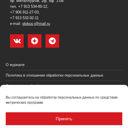
пр. Металлургов, 2ф, оф. 1-08
тел. +7 913 534-80-12,
+7 906 911-27-03,
+7 913 532-92-11
e-mail:
globus-j@mail.ru
О журнале
Политика в отношении обработки персональных данных
Согласие на обработку персональных данных
Пользовательское соглашение (оферта)
Вы соглашаетесь на обработку персональных данных по средствам
метрических программ.
Согласие на получение рекламных материалов
Рекламодателям
Принять