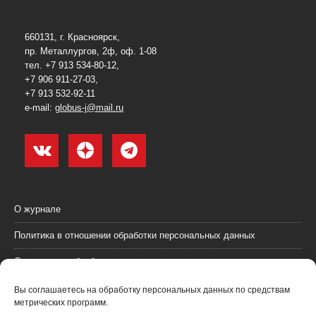
660131, г. Красноярск,
пр. Металлургов, 2ф, оф. 1-08
тел. +7 913 534-80-12,
+7 906 911-27-03,
+7 913 532-92-11
e-mail:
globus-j@mail.ru
О журнале
Политика в отношении обработки персональных данных
Согласие на обработку персональных данных
Пользовательское соглашение (оферта)
Вы соглашаетесь на обработку персональных данных по средствам
метрических программ.
Согласие на получение рекламных материалов