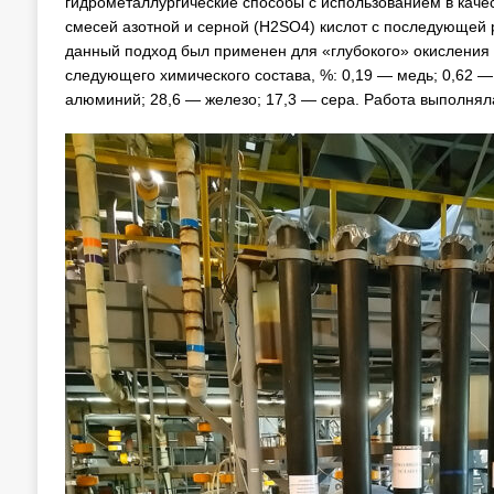
гидрометаллургические способы с использованием в каче
смесей азотной и серной (H2SO4) кислот с последующей 
данный подход был применен для «глубокого» окисления 
следующего химического состава, %: 0,19 — медь; 0,62 — 
алюминий; 28,6 — железо; 17,3 — сера. Работа выполнял