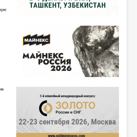
ную
ом