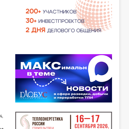
%,
од