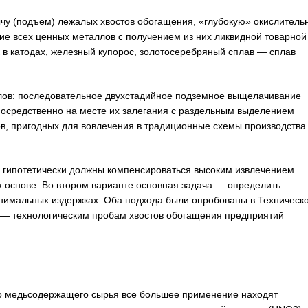
чу (подъем) лежалых хвостов обогащения, «глубокую» окислитель
ие всех ценных металлов с получением из них ликвидной товарной
 в катодах, железный купорос, золотосеребряный сплав — сплав
ллов: последовательное двухстадийное подземное выщелачивание
посредственно на месте их залегания с раздельным выделением
ов, пригодных для вовлечения в традиционные схемы производства
 гипотетически должны компенсироваться высоким извлечением
х основе. Во втором варианте основная задача — определить
нимальных издержках. Оба подхода были опробованы в Техническ
 — технологическим пробам хвостов обогащения предприятий
о медьсодержащего сырья все большее применение находят