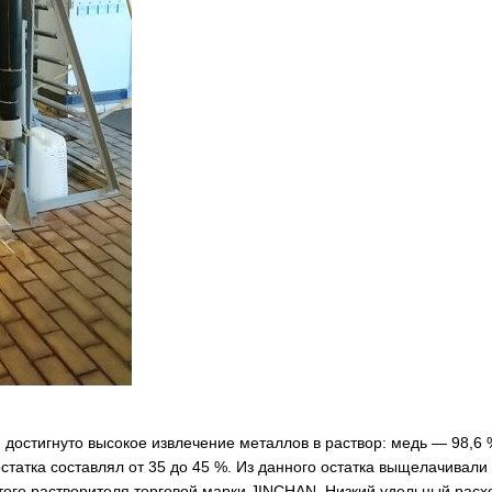
остигнуто высокое извлечение металлов в раствор: медь — 98,6 
статка составлял от 35 до 45 %. Из данного остатка выщелачивали
того растворителя торговой марки JINCHAN. Низкий удельный расх