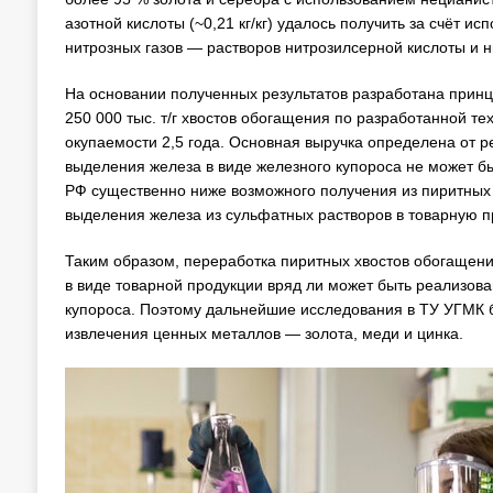
азотной кислоты (~0,21 кг/кг) удалось получить за счёт 
нитрозных газов — растворов нитрозилсерной кислоты и 
На основании полученных результатов разработана принц
250 000 тыс. т/г хвостов обогащения по разработанной те
окупаемости 2,5 года. Основная выручка определена от 
выделения железа в виде железного купороса не может б
РФ существенно ниже возможного получения из пиритных
выделения железа из сульфатных растворов в товарную 
Таким образом, переработка пиритных хвостов обогащени
в виде товарной продукции вряд ли может быть реализов
купороса. Поэтому дальнейшие исследования в ТУ УГМК 
извлечения ценных металлов — золота, меди и цинка.