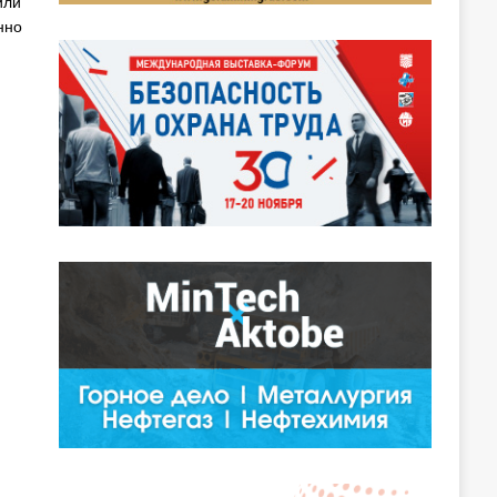
или
нно