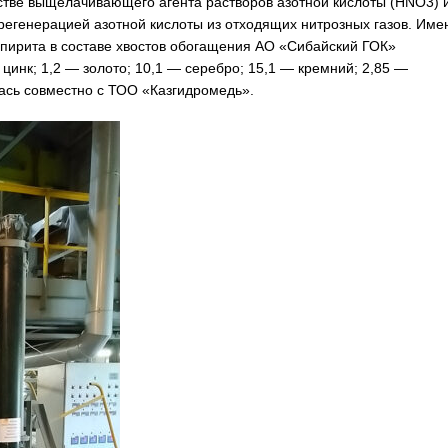
стве выщелачивающего агента растворов азотной кислоты (HNO3) 
регенерацией азотной кислоты из отходящих нитрозных газов. Име
пирита в составе хвостов обогащения АО «Сибайский ГОК»
цинк; 1,2 — золото; 10,1 — серебро; 15,1 — кремний; 2,85 —
ась совместно с ТОО «Казгидромедь».