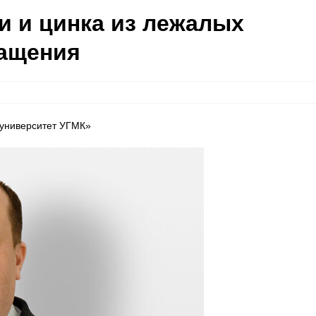
и и цинка из лежалых
гащения
 университет УГМК»