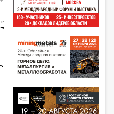
тки
оке
в
го