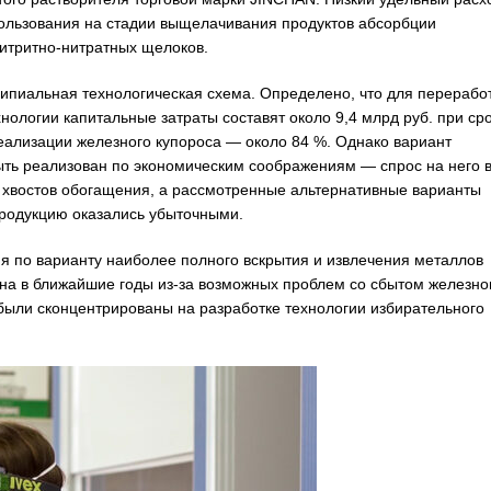
использования на стадии выщелачивания продуктов абсорбции
нитритно-нитратных щелоков.
ипиальная технологическая схема. Определено, что для перерабо
хнологии капитальные затраты составят около 9,4 млрд руб. при ср
реализации железного купороса — около 84 %. Однако вариант
ыть реализован по экономическим соображениям — спрос на него 
 хвостов обогащения, а рассмотренные альтернативные варианты
продукцию оказались убыточными.
я по варианту наиболее полного вскрытия и извлечения металлов
ана в ближайшие годы из-за возможных проблем со сбытом железно
были сконцентрированы на разработке технологии избирательного