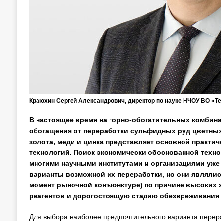
Краюхин Сергей Александрович, директор по науке НЧОУ ВО «Т
В настоящее время на горно-обогатительных комбин
обогащения от переработки сульфидных руд цветных
золота, меди и цинка представляет основной практич
технологий. Поиск экономически обоснованной техн
многими научными институтами и организациями уже
варианты возможной их переработки, но они являли
момент рыночной конъюнктуре) по причине высоких 
реагентов и дорогостоящую стадию обезвреживания
Для выбора наиболее предпочтительного варианта перера