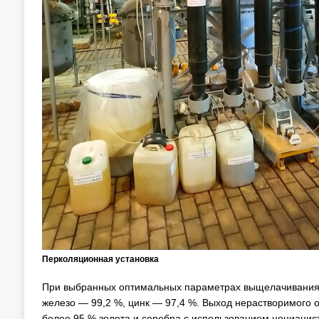
Перколяционная установка
При выбранных оптимальных параметрах выщелачивания д
железо — 99,2 %, цинк — 97,4 %. Выход нерастворимого о
более 95 % золота и серебра с использованием нецианис