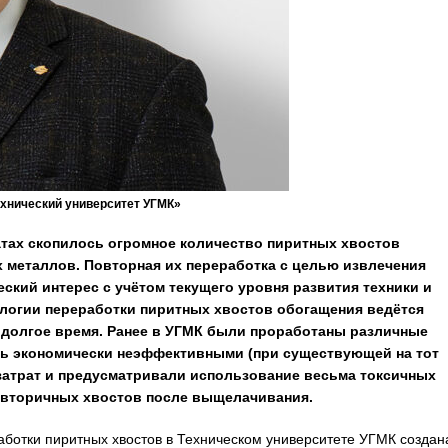
ехнический университет УГМК»
атах скопилось огромное количество пиритных хвостов
 металлов. Повторная их переработка с целью извлечения
еский интерес с учётом текущего уровня развития техники и
ологии переработки пиритных хвостов обогащения ведётся
 долгое время. Ранее в УГМК были проработаны различные
сь экономически неэффективными (при существующей на тот
затрат и предусматривали использование весьма токсичных
 вторичных хвостов после выщелачивания.
ботки пиритных хвостов в Техническом университете УГМК создан