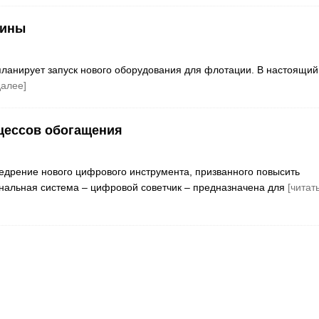
шины
 планирует запуск нового оборудования для флотации. В настоящий
далее]
цессов обогащения
недрение нового цифрового инструмента, призванного повысить
нальная система – цифровой советчик – предназначена для
[читат