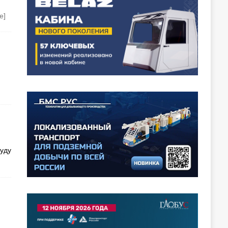
е]
уду