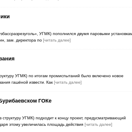
ники
«Кузбассразрезуголь», УГМК) пополнился двумя паровыми установка
ин, зам. директора по
[читать далее]
вания
структуру УГМК) по итогам промиспытаний было включено новое
ания гашёной извести. Как
[читать далее]
 Бурибаевском ГОКе
в структуру УГМК) подходит к концу проект, предусматривающий
даря этому увеличилась площадь действия
[читать далее]