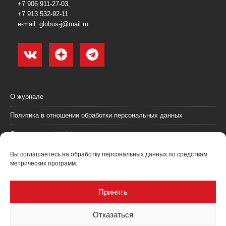
+7 906 911-27-03,
+7 913 532-92-11
e-mail:
globus-j@mail.ru
О журнале
Политика в отношении обработки персональных данных
Согласие на обработку персональных данных
Пользовательское соглашение (оферта)
Вы соглашаетесь на обработку персональных данных по средствам
метрических программ.
Согласие на получение рекламных материалов
Рекламодателям
Принять
Контакты
Отказаться