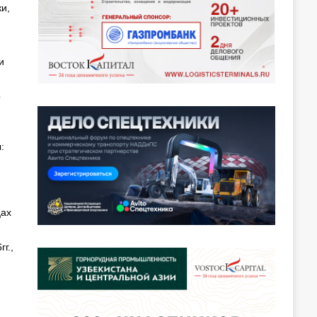
и,
и
о
:
цах
г.,