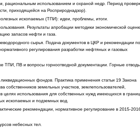
ем, рациональным использованием и охраной недр. Период проверк
сти, приходящейся на Росприроднадзор).
олезных ископаемых (ТПИ): идеи, проблемы, итоги.
ользования. Результаты апробации методики экономической оценк
цию запасов нефти и газа.
леводородного сырья. Подача документов в ЦКР и рекомендации п
нормативного регулирования разработки нефтяных и газовых
ке ТПИ, ПВ и вопросы горноотводной документации. Горные отводы
 ликвидационных фондов. Практика применения статьи 19 Закона
ва собственников земельных участков, землепользователей,
 в целях использования для собственных нужд имеющихся в грани
ых ископаемых и подземных вод.
актические рекомендации, нормативное регулирование в 2015-2016г
урсов небесных тел.