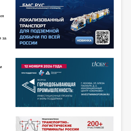
ия
 за
и