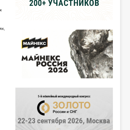
х
ях,