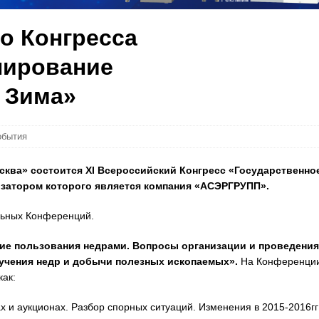
о Конгресса
лирование
 Зима»
обытия
осква» состоится Х
I
Всероссийский Конгресс «
Государственно
изатором которого является компания «АСЭРГРУПП».
льных Конференций.
е пользования недрами. Вопросы организации и проведения
зучения недр и добычи полезных ископаемых».
На Конференци
как:
х и аукционах. Разбор спорных ситуаций. Изменения в 2015-2016гг