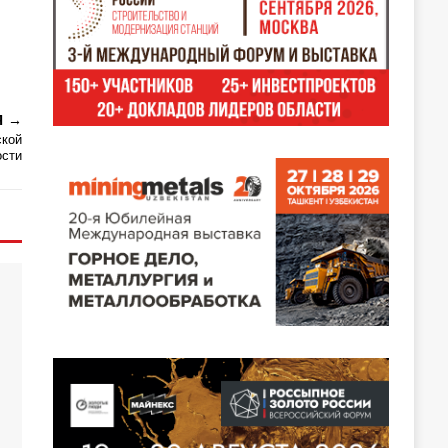
Я
ской
ости