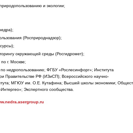
природопользованию и экологии;
недра);
льзования (Росприроднадзор);
сурсы);
торингу окружающей среды (Росгидромет);
о г. Москве;
 по недропользованию; ФГБУ «Рослесинфорг»; Института
ри Правительстве РФ (ИЗиСП); Всероссийского научно-
титута; МГЮУ им. О.Е. Кутафина; Высшей школы экономики; Общест
Интергео»; Экспертного сообщества.
w.
nedra
.asergroup.ru