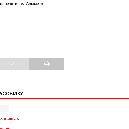
рганизаторам Саммита:
РАССЫЛКУ
х данных
иалов