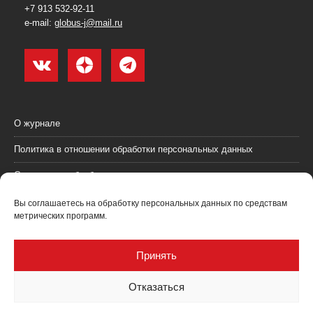
+7 913 532-92-11
e-mail:
globus-j@mail.ru
О журнале
Политика в отношении обработки персональных данных
Согласие на обработку персональных данных
Пользовательское соглашение (оферта)
Вы соглашаетесь на обработку персональных данных по средствам
метрических программ.
Согласие на получение рекламных материалов
Рекламодателям
Принять
Контакты
Отказаться