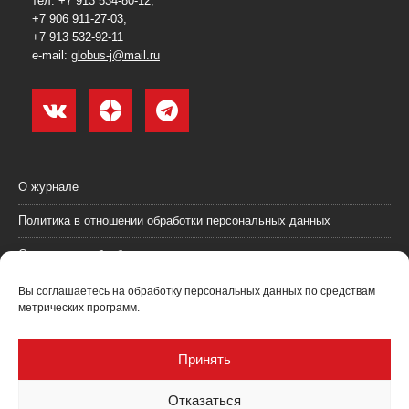
тел. +7 913 534-80-12,
+7 906 911-27-03,
+7 913 532-92-11
e-mail:
globus-j@mail.ru
О журнале
Политика в отношении обработки персональных данных
Согласие на обработку персональных данных
Пользовательское соглашение (оферта)
Вы соглашаетесь на обработку персональных данных по средствам
метрических программ.
Согласие на получение рекламных материалов
Рекламодателям
Принять
Контакты
Отказаться