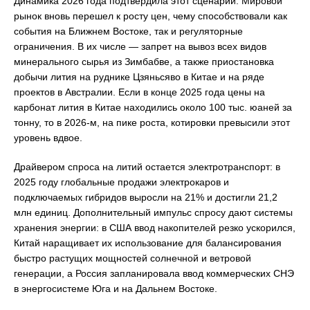
Динамика 2026 года подтвердила этот сценарий. Мировой
рынок вновь перешел к росту цен, чему способствовали как
события на Ближнем Востоке, так и регуляторные
ограничения. В их числе — запрет на вывоз всех видов
минерального сырья из Зимбабве, а также приостановка
добычи лития на руднике Цзяньсяво в Китае и на ряде
проектов в Австралии. Если в конце 2025 года цены на
карбонат лития в Китае находились около 100 тыс. юаней за
тонну, то в 2026-м, на пике роста, котировки превысили этот
уровень вдвое.
Драйвером спроса на литий остается электротранспорт: в
2025 году глобальные продажи электрокаров и
подключаемых гибридов выросли на 21% и достигли 21,2
млн единиц. Дополнительный импульс спросу дают системы
хранения энергии: в США ввод накопителей резко ускорился,
Китай наращивает их использование для балансирования
быстро растущих мощностей солнечной и ветровой
генерации, а Россия запланировала ввод коммерческих СНЭ
в энергосистеме Юга и на Дальнем Востоке.