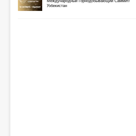
Международный Горнодобывающий Саммит/
Узбекистан