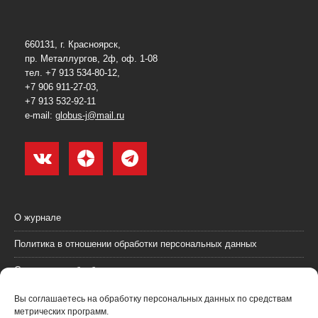
660131, г. Красноярск,
пр. Металлургов, 2ф, оф. 1-08
тел. +7 913 534-80-12,
+7 906 911-27-03,
+7 913 532-92-11
e-mail:
globus-j@mail.ru
О журнале
Политика в отношении обработки персональных данных
Согласие на обработку персональных данных
Пользовательское соглашение (оферта)
Вы соглашаетесь на обработку персональных данных по средствам
метрических программ.