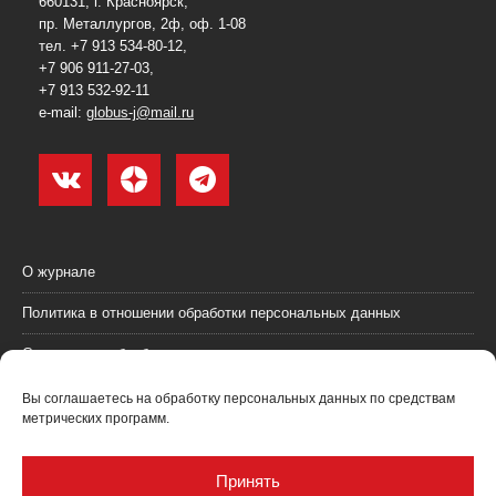
660131, г. Красноярск,
пр. Металлургов, 2ф, оф. 1-08
тел. +7 913 534-80-12,
+7 906 911-27-03,
+7 913 532-92-11
e-mail:
globus-j@mail.ru
О журнале
Политика в отношении обработки персональных данных
Согласие на обработку персональных данных
Пользовательское соглашение (оферта)
Вы соглашаетесь на обработку персональных данных по средствам
метрических программ.
Согласие на получение рекламных материалов
Рекламодателям
Принять