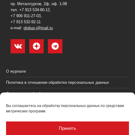
пр. Металлургов, 2ф, оф. 1-08
тел. +7 913 534-80-12,
+7 906 911-27-03,
+7 913 532-92-11
e-mail:
globus-j@mail.ru
О журнале
Политика в отношении обработки персональных данных
Согласие на обработку персональных данных
Пользовательское соглашение (оферта)
Вы соглашаетесь на обработку персональных данных по средствам
метрических программ.
Согласие на получение рекламных материалов
Рекламодателям
Принять