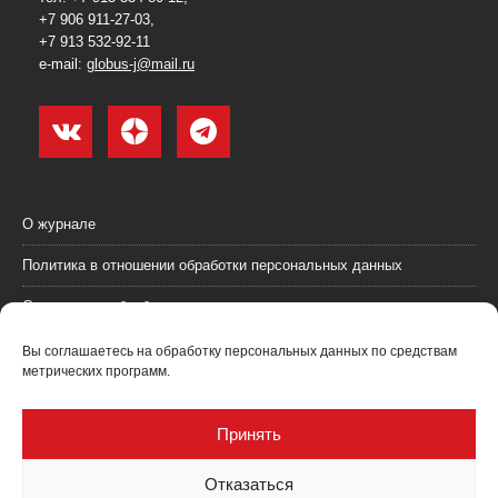
+7 906 911-27-03,
+7 913 532-92-11
e-mail:
globus-j@mail.ru
О журнале
Политика в отношении обработки персональных данных
Согласие на обработку персональных данных
Пользовательское соглашение (оферта)
Вы соглашаетесь на обработку персональных данных по средствам
метрических программ.
Согласие на получение рекламных материалов
Рекламодателям
Принять
Контакты
Отказаться