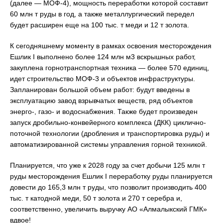
(далее — МОФ-4), мощность переработки которой составит
60 млн т руды в год, а также металлургический передел
будет расширен еще на 100 тыс. т меди и 12 т золота.
К сегодняшнему моменту в рамках освоения месторождения
Ешлик I выполнено более 124 млн м3 вскрышных работ,
закуплена горнотранспортная техника — более 570 единиц,
идет строительство МОФ-3 и объектов инфраструктуры.
Запланирован большой объем работ: будут введены в
эксплуатацию завод взрывчатых веществ, ряд объектов
энерго-, газо- и водоснабжения. Также будет произведен
запуск дробильно-конвейерного комплекса (ДКК) циклично-
поточной технологии (дробления и транспортировка руды) и
автоматизированной системы управления горной техникой.
Планируется, что уже к 2028 году за счет добычи 125 млн т
руды месторождения Ешлик I переработку руды планируется
довести до 165,3 млн т руды, что позволит производить 400
тыс. т катодной меди, 50 т золота и 270 т серебра и,
соответственно, увеличить выручку АО «Алмалыкский ГМК»
вдвое!