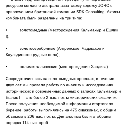
ресурсов согласно австрало-азиатскому кодексу JORC с
привлечением британской компании SRK Consulting. Активы
комбината были разделены на три типа:
• золотомедные (месторождения Кальмакыр и Ешлик
I),
• золотосеребряные (Ангренское, Чадакское и
Каульдинское рудные поля),
• полиметаллические (месторождение Хандиза).
Сосредоточившись на золотомедных проектах, в течение
двух лет мы провели работу по анализу и исследованию
исторических и современных данных о запасах Кальмакыр и
Ешлик I — это более 2 тыс. пог. м «исторических скважин».
После получения необходимой информации стартовало
бурение: работы выполнялись на 475 скважинах, с общим
объемом в 206 тыс. пог. м. Для анализа были отобраны
порядка 114 тыс. проб.