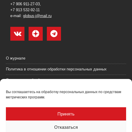
+7 906 911-27-03,
+7 913 532-92-11
e-mail:
globus-j@mail.ru
О журнале
Политика в отношении обработки персональных данных
Согласие на обработку персональных данных
Пользовательское соглашение (оферта)
Вы соглашаетесь на обработку персональных данных по средствам
метрических программ.
Согласие на получение рекламных материалов
Рекламодателям
Принять
Контакты
Отказаться