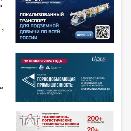
о
о
 2
ах