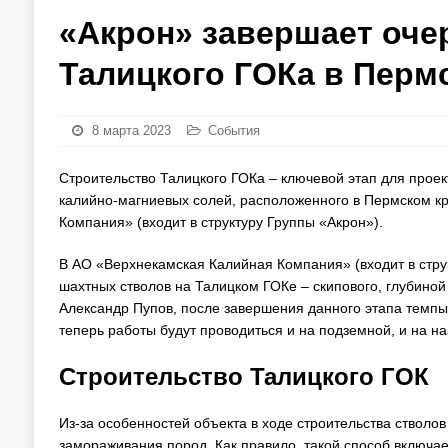
«Акрон» завершает оче
Талицкого ГОКа в Перм
8 марта 2023
События
Строительство Талицкого ГОКа – ключевой этап для прое
калийно-магниевых солей, расположенного в Пермском к
Компания» (входит в структуру Группы «Акрон»).
В АО «Верхнекамская Калийная Компания» (входит в стру
шахтных стволов на Талицком ГОКе – скипового, глубиной 
Александр Пупов, после завершения данного этапа темпы 
теперь работы будут проводиться и на подземной, и на н
Строительство Талицкого ГОК
Из-за особенностей объекта в ходе строительства стволо
замораживания пород. Как правило, такой способ включае