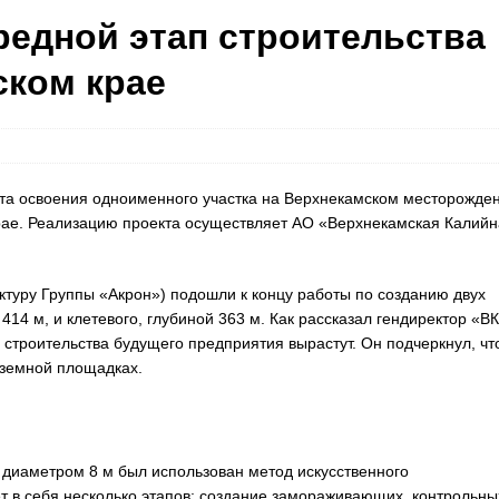
редной этап строительства
ском крае
кта освоения одноименного участка на Верхнекамском месторожде
рае. Реализацию проекта осуществляет АО «Верхнекамская Калийн
ктуру Группы «Акрон») подошли к концу работы по созданию двух
414 м, и клетевого, глубиной 363 м. Как рассказал гендиректор «В
строительства будущего предприятия вырастут. Он подчеркнул, чт
аземной площадках.
в диаметром 8 м был использован метод искусственного
т в себя несколько этапов: создание замораживающих, контрольны