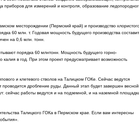
а приборов для измерений и контроля, образование ледопородног
амском месторождении (Пермский край) и производство хлористог
рядка 60 млн. т. Годовая мощность будущего производства составит
чен на 0,6 млн. тонн.
читывают порядка 60 млнтонн. Мощность будущего горно-
о калия в год. При этом проект предусматривает возможность
пового и клетевого стволов на Талицком ГОКе. Сейчас ведутся
т проводится дробление руды. Данный этап будет завершен весной
ут: сейчас работы ведутся и на подземной, и на наземной площадк
ительства Талицкого ГОКа в Пермском крае. Если вам интересны
События».