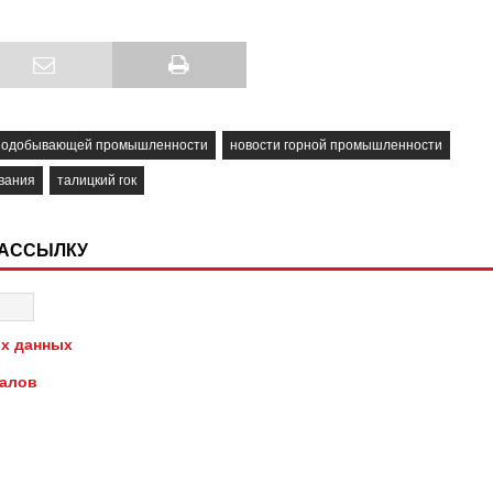
рнодобывающей промышленности
новости горной промышленности
вания
талицкий гок
РАССЫЛКУ
х данных
иалов