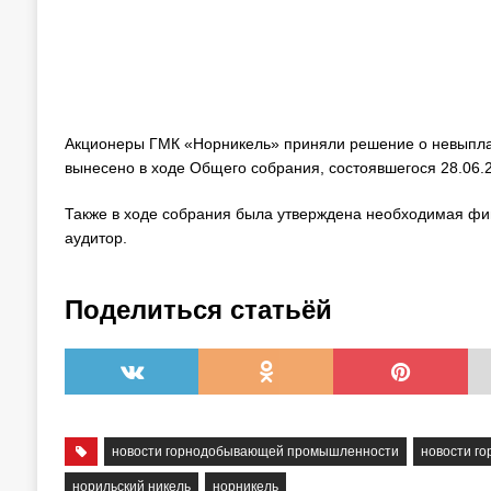
Акционеры ГМК «Норникель» приняли решение о невыпла
вынесено в ходе Общего собрания, состоявшегося 28.06.24
Также в ходе собрания была утверждена необходимая фин
аудитор.
Поделиться статьёй
новости горнодобывающей промышленности
новости г
норильский никель
норникель