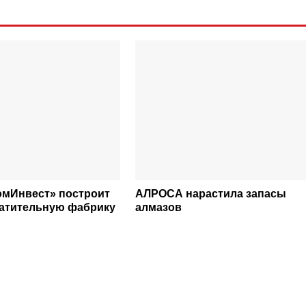
омИнвест» построит
АЛРОСА нарастила запасы
атительную фабрику
алмазов