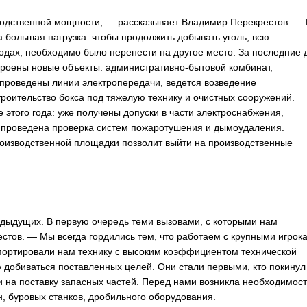
одственной мощности, — рассказывает Владимир Перекрестов. — 
а большая нагрузка: чтобы продолжить добывать уголь, всю
одах, необходимо было перенести на другое место. За последние 
троены новые объекты: административно-бытовой комбинат,
проведены линии электропередачи, ведется возведение
роительство бокса под тяжелую технику и очистных сооружений.
 этого года: уже получены допуски в части электроснабжения,
т проведена проверка систем пожаротушения и дымоудаления.
изводственной площадки позволит выйти на производственные
едыдущих. В первую очередь теми вызовами, с которыми нам
стов. — Мы всегда гордились тем, что работаем с крупными игрок
ортировали нам технику с высоким коэффициентом технической
 добиваться поставленных целей. Они стали первыми, кто покинул
и на поставку запасных частей. Перед нами возникла необходимост
, буровых станков, дробильного оборудования.