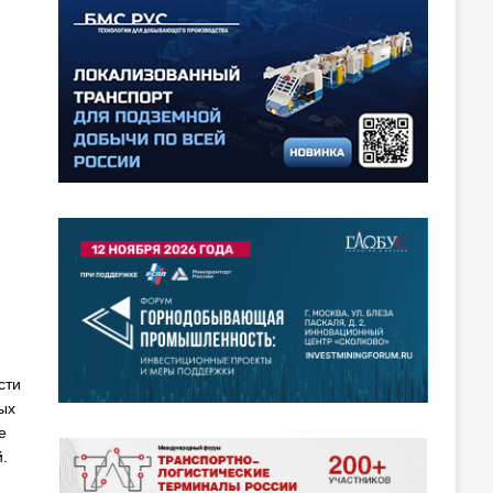
сти
ых
е
.