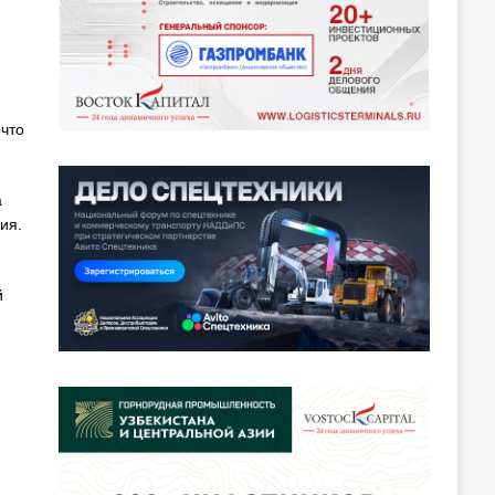
что
а
ия.
й