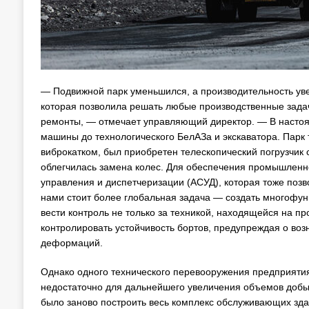
— Подвижной парк уменьшился, а производительность ув
которая позволила решать любые производственные зада
ремонты, — отмечает управляющий директор. — В настоящ
машины до технологического БелАЗа и экскаватора. Парк
виброкатком, был приобретен телескопический погрузчик
облегчилась замена колес. Для обеспечения промышленн
управления и диспетчеризации (АСУД), которая тоже позв
нами стоит более глобальная задача — создать многофу
вести контроль не только за техникой, находящейся на пр
контролировать устойчивость бортов, предупреждая о во
деформаций.
Однако одного технического перевооружения предприяти
недостаточно для дальнейшего увеличения объемов доб
было заново построить весь комплекс обслуживающих здан