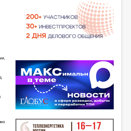
ми,
д
х
имо