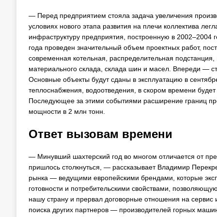
— Перед предприятием стояла задача увеличения произв
условиях нового этапа развития на плечи коллектива легл
инфраструктуру предприятия, построенную в 2002–2004 г
года проведен значительный объем проектных работ, пос
современная котельная, распределительная подстанция, 
материального склада, склада шин и масел. Впереди — ст
Основные объекты будут сданы в эксплуатацию в сентябре
теплоснабжения, водоотведения, в скором времени буде
Последующее за этими событиями расширение границ про
мощности в 2 млн тонн.
Ответ вызовам времени
— Минувший шахтерский год во многом отличается от пр
пришлось столкнуться, — рассказывает Владимир Перекре
рынка — ведущими европейскими брендами, которые эксп
готовности и потребительскими свойствами, позволяющую
нашу страну и прервал договорные отношения на сервис 
поиска других партнеров — производителей горных машин