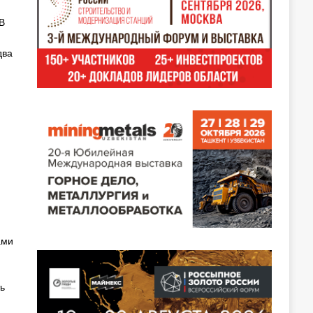
В
два
ами
ь