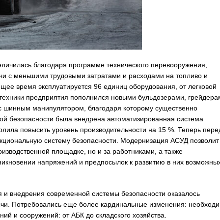
еличилась благодаря программе технического перевооружения,
чи с меньшими трудовыми затратами и расходами на топливо и
ее время эксплуатируется 96 единиц оборудования, от легковой
 техники предприятия пополнился новыми бульдозерами, грейдера
 с шинным манипулятором, благодаря которому существенно
ой безопасности была внедрена автоматизированная система
олила повысить уровень производительности на 15 %. Теперь пере
нкциональную систему безопасности. Модернизация АСУД позволит
оизводственной площадке, но и за работниками, а также
зникновении напряжений и предпосылок к развитию в них возможны
я и внедрения современной системы безопасности оказалось
ычи. Потребовались еще более кардинальные изменения: необход
ий и сооружений: от АБК до складского хозяйства.