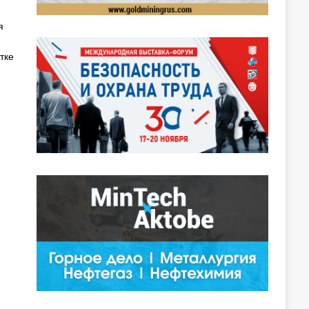
я
тке