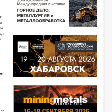
К:
 а
ки
для
м
ны
для