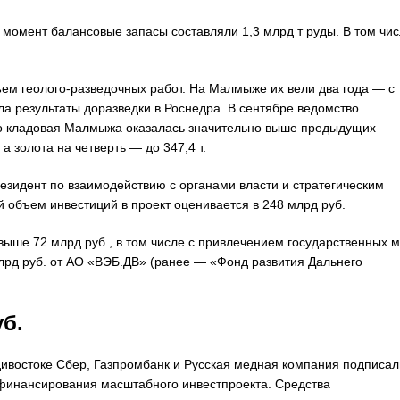
 момент балансовые запасы составляли 1,3 млрд т руды. В том чи
 геолого-разведочных работ. На Малмыже их вели два года — с
ла результаты доразведки в Роснедра. В сентябре ведомство
что кладовая Малмыжа оказалась значительно выше предыдущих
а золота на четверть — до 347,4 т.
езидент по взаимодействию с органами власти и стратегическим
 объем инвестиций в проект оценивается в 248 млрд руб.
выше 72 млрд руб., в том числе с привлечением государственных 
млрд руб. от АО «ВЭБ.ДВ» (ранее — «Фонд развития Дальнего
б.
ивостоке Сбер, Газпромбанк и Русская медная компания подписал
 финансирования масштабного инвестпроекта. Средства