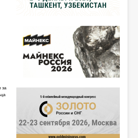
 за
ьца