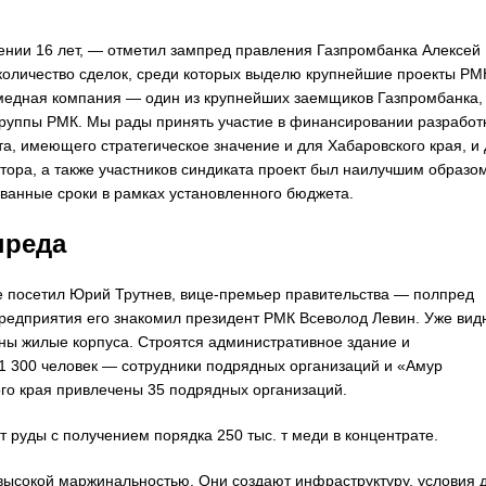
ении 16 лет, — отметил зампред правления Газпромбанка Алексей
количество сделок, среди которых выделю крупнейшие проекты РМ
 медная компания — один из крупнейших заемщиков Газпромбанка,
Группы РМК. Мы рады принять участие в финансировании разработ
 имеющего стратегическое значение и для Хабаровского края, и 
тора, а также участников синдиката проект был наилучшим образо
ованные сроки в рамках установленного бюджета.
преда
посетил Юрий Трутнев, вице-премьер правительства — полпред
предприятия его знакомил президент РМК Всеволод Левин. Уже вид
ны жилые корпуса. Строятся административное здание и
1 300 человек — сотрудники подрядных организаций и «Амур
ого края привлечены 35 подрядных организаций.
т руды с получением порядка 250 тыс. т меди в концентрате.
высокой маржинальностью. Они создают инфраструктуру, условия 