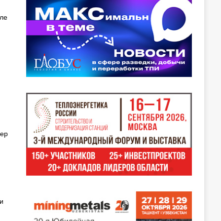
сле
мер
и