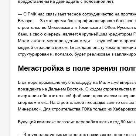
предоставлены на двенадцать с половиной лет.
— С РМК нас связывает тесное сотрудничество на протяж
Белоус. — За это время банк профинансировал большое 
строительство Михеевского и Томинского ГОКов. Русская
банк, в свою очередь, является крупнейшим кредитором 
Малмыжского месторождения меди — крупнейшего проекта,
медной отрасли в целом. Благодаря опыту команд инициа
структурирован и, полагаю, будет реализован в запланир
Мегастройка в поле зрения пол
В октябре промышленную площадку на Малмыже впервые 
президента на Дальнем Востоке. С ходом строительства 
очертания обогатительной фабрики, практически заверше
спорткомплекс. На строительной площадке занято свыше 
Минералс». Для строительства ГОКа только из Хабаровск
Будущий комплекс позволит перерабатывать в год 90 млн 
— В труднодоступных местностях развиваются проекты с 