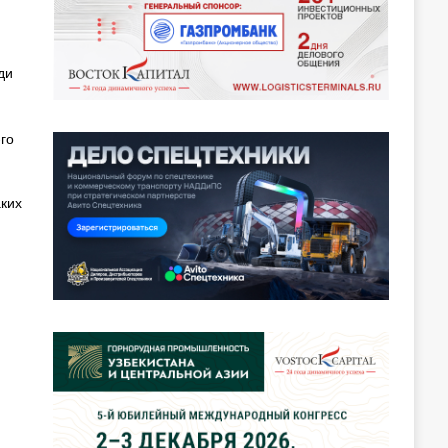
ди
го
аких