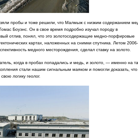
 Взяли пробы и тоже решили, что Малмыж с низким содержанием ме
 Томас Боуэнс. Он в свое время подробно изучал породу в
зовый отлив, понял, что это золотосодержащие медно-порфировые
тектонических картах, наложенных на снимки спутника. Летом 2006-
спективность медного месторождения, сделал ставку на золото.
ель, когда в пробах попадались и медь, и золото, — именно на т
копления стали нашим сигнальным маяком и помогли доказать, что
свою логику геолог.