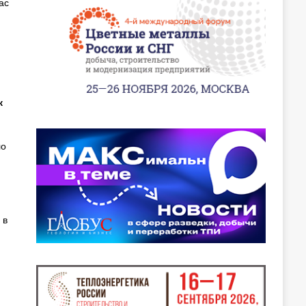
ас
к
ло
 в