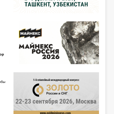
ор
обы