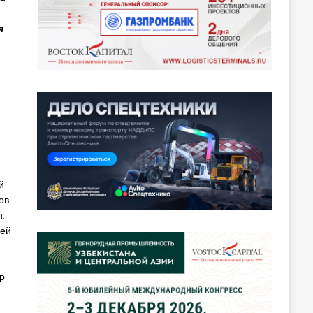
я
й
ов.
.
щей
р