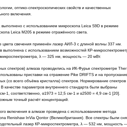
огии, оптико-спектроскопических свойств и качественных
ьного включения.
выполнено с использованием микроскопа Leica S9D в режиме
копа Leica M205 в режиме отражённого света.
 цвета свечения применён лазер АИЛ-3 с длиной волны 337 нм.
в выполнена с использованием возможностей КР-микроспектромет
-микроспектрометра, λ — 325 нм, мощность — 20 мВт.
ных спектров) алмаза проводились на ИК-Фурье спектрометре The
Использованы приставки на отражение Pike DRIFTS и на пропускани
ых (со всего объёма кристалла) спектров. Нормирование спектров
 В качестве параметров внутреннего стандарта были выбраны
1, соответственно, α1973 = 12,5 см-1 и α2500 = 4,9 см-1 [20].
можным точный расчёт концентраций.
го включения в алмазе проведена с использованием метода
па Renishaw InVia Qontor (Великобритания). Все спектры были сн
ердотельный лазер КР-микроспектрометра, λ — 532 нм, мощность 