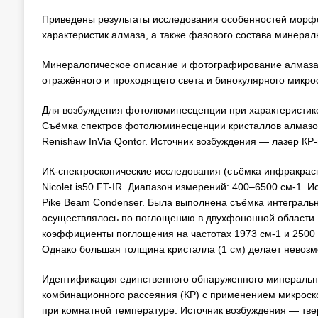
Приведены результаты исследования особенностей морфол
характеристик алмаза, а также фазового состава минерал
Минералогическое описание и фотографирование алмаза 
отражённого и проходящего света и бинокулярного микрос
Для возбуждения фотолюминесценции при характеристике
Съёмка спектров фотолюминесценции кристаллов алмазо
Renishaw InVia Qontor. Источник возбуждения — лазер КР
ИК-спектроскопические исследования (съёмка инфракрас
Nicolet is50 FT-IR. Диапазон измерений: 400–6500 см-1. 
Pike Beam Condenser. Была выполнена съёмка интегральн
осуществлялось по поглощению в двухфононной области.
коэффициенты поглощения на частотах 1973 см-1 и 2500 см-
Однако большая толщина кристалла (1 см) делает невоз
Идентификация единственного обнаруженного минерально
комбинационного рассеяния (КР) с применением микроско
при комнатной температуре. Источник возбуждения — тв