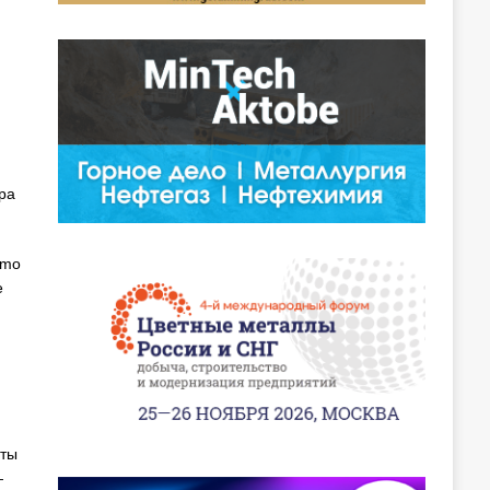
ра
rmo
е
яты
—