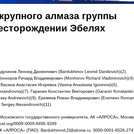
 крупного алмаза группы
есторождении Эбелях
рдухинов Леонид Даниилович (Bardukhinov Leonid Daniilovich)(2),
онхоров Ричард Владимирович (Monhorov Richard Vladimirovich)(4)
асина Анастасия Игоревна (Vasina Anastasiia Igorevna)(6),
androvnа)(7), Гаранин Константин Викторович (Garanin Konstantin
 Alexey Andreevich)(9), Еремеев Роман Владимирович (Eremeev Roma
Sergey Alexandrovich)(11)
ет Московского государственного университета, АК «АЛРОСА», Москва
cid.org/0009-0009-8495-9289
 АК «АЛРОСА» (ПАО), BardukhinovLD@alrosa.ru. 0000-0001-6526-274