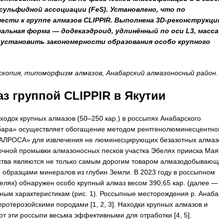
ульфидной ассоциации (FeS). Установлено, что по
ести к группе алмазов CLIPPIR. Выполнена 3D-реконструкци
альная форма — додекаэдроид, удлинённый по оси L3, масса
 установить закономерности образования особо крупного
оскопия, типоморфизм алмазов, Анабарский алмазоносный район.
з группой CLIPPIR в Якутии
ходок крупных алмазов (50–250 кар.) в россыпях Анабарского
бара» осуществляет обогащение методом рентгенолюминесцентно
 «АЛРОСА» для извлечения не люминесцирующих безазотных алмаз
очной промывки алмазоносных песков участка Эбелях прииска Маят
чества являются не только самым дорогим товаром алмазодобываю
 образцами минералов из глубин Земли. В 2023 году в россыпном
елях) обнаружен особо крупный алмаз весом 390,65 кар. (далее —
енным характеристикам (рис. 1). Россыпные месторождения р. Анаба
отерозойскими породами [1, 2, 3]. Находки крупных алмазов и
т эти россыпи весьма эффективными для отработки [4, 5].