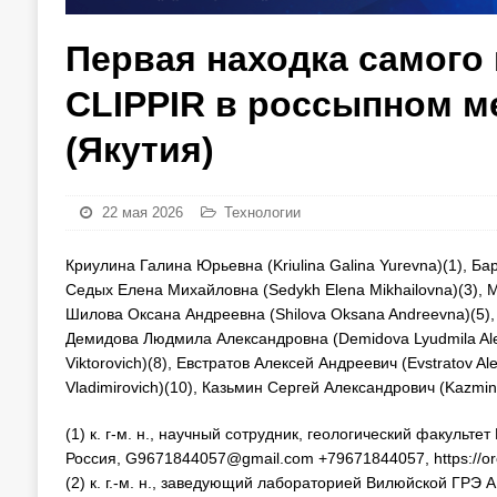
Первая находка самого
CLIPPIR в россыпном м
(Якутия)
22 мая 2026
Технологии
Криулина Галина Юрьевна (Kriulina Galina Yurevna)(1), Ба
Седых Елена Михайловна (Sedykh Elena Mikhailovna)(3), М
Шилова Оксана Андреевна (Shilova Oksana Andreevna)(5), В
Демидова Людмила Александровна (Demidova Lyudmila Alex
Viktorovich)(8), Евстратов Алексей Андреевич (Evstratov
Vladimirovich)(10), Казьмин Сергей Александрович (Kazmin 
(1) к. г-м. н., научный сотрудник, геологический факульт
Россия, G9671844057@gmail.com +79671844057, https://or
(2) к. г.-м. н., заведующий лабораторией Вилюйской ГРЭ