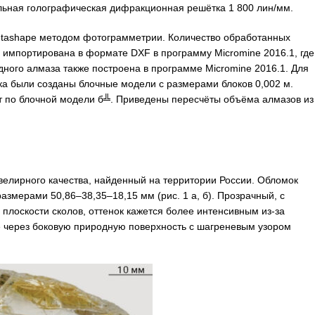
льная голографическая дифракционная решётка 1 800 лин/мм.
Metashape методом фотограмметрии. Количество обработанных
 импортирована в формате DXF в программу Micromine 2016.1, где
ного алмаза также построена в программе Micromine 2016.1. Для
а были созданы блочные модели с размерами блоков 0,002 м.
 по блочной модели б╩. Приведены пересчёты объёма алмазов из
велирного качества, найденный на территории России. Обломок
азмерами 50,86–38,35–18,15 мм (рис. 1 а, б). Прозрачный, с
плоскости сколов, оттенок кажется более интенсивным из-за
е через боковую природную поверхность с шагреневым узором