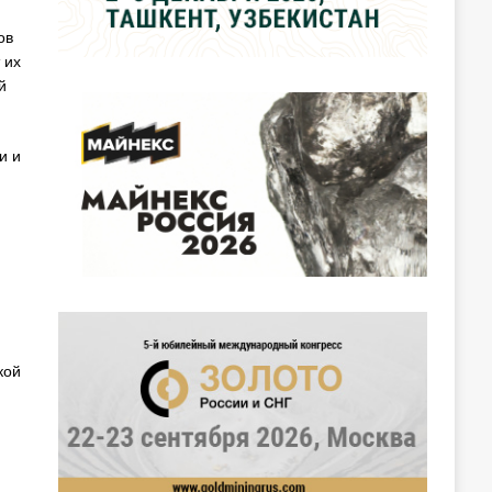
ов
 их
й
и и
кой