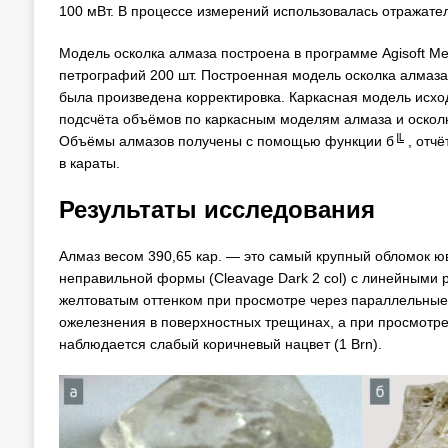
100 мВт. В процессе измерений использовалась отражате
Модель осколка алмаза построена в программе Agisoft 
петрографий 200 шт. Построенная модель осколка алмаза
была произведена корректировка. Каркасная модель исход
подсчёта объёмов по каркасным моделям алмаза и осколк
Объёмы алмазов получены с помощью функции б╚ , отчёт
в караты.
Результаты исследования
Алмаз весом 390,65 кар. — это самый крупный обломок ю
неправильной формы (Cleavage Dark 2 col) с линейными р
желтоватым оттенком при просмотре через параллельные 
ожелезнения в поверхностных трещинах, а при просмотр
наблюдается слабый коричневый нацвет (1 Brn).