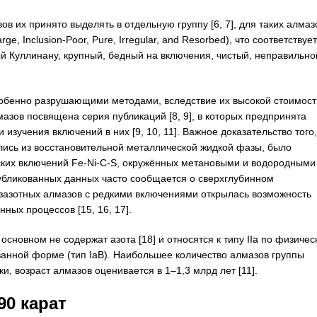
в их принято выделять в отдельную группу [6, 7], для таких алмаз
e, Inclusion-Poor, Pure, Irregular, and Resorbed), что соответствует
 Куллинану, крупный, бедный на включения, чистый, неправильно
собенно разрушающими методами, вследствие их высокой стоимост
азов посвящена серия публикаций [8, 9], в которых предпринята
 изучения включений в них [9, 10, 11]. Важное доказательство того,
лись из восстановительной металлической жидкой фазы, было
ских включений Fe-Ni-C-S, окружённых метановыми и водородными
публикованных данных часто сообщается о сверхглубинном
зазотных алмазов с редкими включениями открылась возможность
нных процессов [15, 16, 17].
сновном не содержат азота [18] и относятся к типу IIa по физичес
ванной форме (тип IaB). Наибольшее количество алмазов группы
, возраст алмазов оценивается в 1–1,3 млрд лет [11].
0 карат