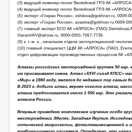
(3) ведущий инженер-геолог Вилюйской ГРЭ АК «АЛРОСА»
(4) ведущий инженер геолог Вилюйской ГРЭ АК «АЛРОСА»
(5) эксперт «Гохран России», oshilova@gokhran.ru, 0009-
(6) эксперт «Гохран России», avasina@gokhran.ru 0009-0
(7) главный эксперт ЕСО АК «АЛРОСА» (ПАО) DemidovaLA@a
GaraninKV@alrosa.ru, 0000-0001-7067-7736
(9) к. г.-м. н., начальник отдела эксплуатационной геоло
(10) главный специалист ЦЦМ АК «АЛРОСА» (ПАО), Eremee
отдел цифровизации производственных процессов АК «А
Алмазы российских месторождений крупнее 50 кар.
им присваивают имена. Алмаз «XXVI съезд КПСС» ма
«Мир» в 1980 году, являлся до недавних пор самым
В 2023 г. добыли алмаз, вернее осколок алмаза, масс
алмаза предполагается около 1 500 кар. Это уника
алмазов России.
Впервые проведено комплексное изучение особо круп
месторождении Эбелях, Западная Якутия. Исследов
оптической микроскопии, фотолюминесцентной и и
комбинационного рассеяния. Определено, что алмаз 