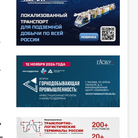
7
о
и
м