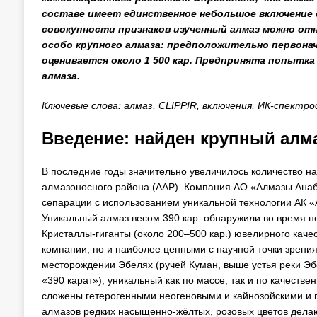
составе имеет единственное небольшое включение с
совокупности признаков изученный алмаз можно отн
особо крупного алмаза: предположительно первонач
оценивается около 1 500 кар. Предпринята попытка
алмаза.
Ключевые слова: алмаз, CLIPPIR, включения, ИК-спектр
Введение: найден крупный алма
В последние годы значительно увеличилось количество на
алмазоносного района (ААР). Компания АО «Алмазы Ана
сепарации с использованием уникальной технологии АК
Уникальный алмаз весом 390 кар. обнаружили во время н
Кристаллы-гиганты (около 200–500 кар.) ювелирного ка
компании, но и наиболее ценными с научной точки зрения
месторождении Эбелях (ручей Куман, выше устья реки Эб
«390 карат»), уникальный как по массе, так и по качеств
сложены гетерогенными неогеновыми и кайнозойскими и пр
алмазов редких насыщенно-жёлтых, розовых цветов делаю