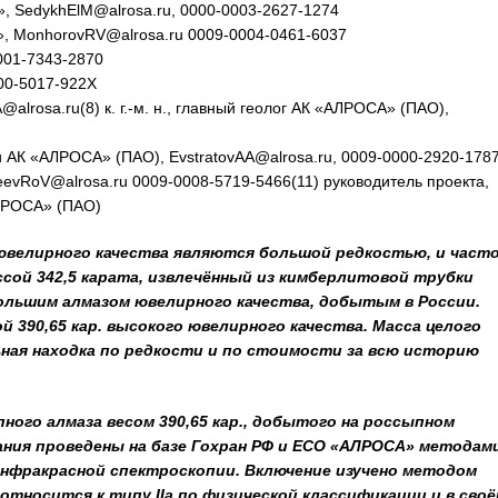
, SedykhElM@alrosa.ru, 0000-0003-2627-1274
, MonhorovRV@alrosa.ru 0009-0004-0461-6037
0001-7343-2870
000-5017-922X
lrosa.ru(8) к. г.-м. н., главный геолог АК «АЛРОСА» (ПАО),
гии АК «АЛРОСА» (ПАО), EvstratovAA@alrosa.ru, 0009-0000-2920-178
vRoV@alrosa.ru 0009-0008-5719-5466(11) руководитель проекта,
ЛРОСА» (ПАО)
 ювелирного качества являются большой редкостью, и част
ссой 342,5 карата, извлечённый из кимберлитовой трубки
 большим алмазом ювелирного качества, добытым в России.
ой 390,65 кар. высокого ювелирного качества. Масса целого
льная находка по редкости и по стоимости за всю историю
ного алмаза весом 390,65 кар., добытого на россыпном
ания проведены на базе Гохран РФ и ЕСО «АЛРОСА» методам
нфракрасной спектроскопии. Включение изучено методом
относится к типу IIа по физической классификации и в своё