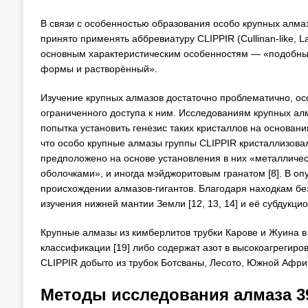
В связи с особенностью образования особо крупных алмазо
принято применять аббревиатуру CLIPPIR (Cullinan-like, Larg
основным характеристическим особенностям — «подобный
формы и растворённый».
Изучение крупных алмазов достаточно проблематично, о
ограниченного доступа к ним. Исследованиям крупных алм
попытка установить генезис таких кристаллов на основании
что особо крупные алмазы группы CLIPPIR кристаллизова
предположено на основе установления в них «металличе
оболочками», и иногда мэйджоритовым гранатом [8]. В о
происхождении алмазов-гигантов. Благодаря находкам бе
изучения нижней мантии Земли [12, 13, 14] и её субдукцио
Крупные алмазы из кимберлитов трубки Карове и Жуина в о
классификации [19] либо содержат азот в высокоагрегиро
CLIPPIR добыто из трубок Ботсваны, Лесото, Южной Африки
Методы исследования алмаза 39