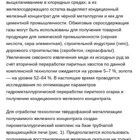
выщелачиванием в хлоридных средах, а из
железосодержащего остатка выделяют кондиционный
железный концентрат для чёрной металлургии и кек для
цементной промышленности. Обжиговые серосодержащие
газы могут быть использованы для получения товарной
продукции для химической промышленности (серная
кислота, сера элементная), строительной индустрии (гипс),
дорожного строительства (серобетон, сероасфальт).
Увеличение сквозного извлечения меди из исходных руд за
счёт вторичной переработки пиритных хвостов по данной
комплексной технологии ожидается на уровне 5–7 %, золота
— на уровне 52–64 %. В настоящее время проводятся
исследования по оптимизации параметров
гидрометаллургической переработки пиритного огарка и
получению кондиционного железного концентрата.
Для отработки технологии твёрдофазной металлизации
получаемого железного концентрата создан
пирометаллургический комплекс на базе трубчатой
вращающейся печи (рис. 1). Предполагается использовать
получаемые восстановленные железные окатыши не только