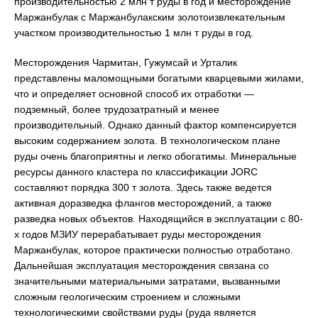
производительностью 2 млн т руды в год и месторождение
Маржанбулак с Маржанбулакским золотоизвлекательным
участком производительностью 1 млн т руды в год.
Месторождения Чармитан, Гужумсай и Урталик
представлены маломощными богатыми кварцевыми жилами,
что и определяет основной способ их отработки —
подземный, более трудозатратный и менее
производительный. Однако данный фактор компенсируется
высоким содержанием золота. В технологическом плане
руды очень благоприятны и легко обогатимы. Минеральные
ресурсы данного кластера по классификации JORC
составляют порядка 300 т золота. Здесь также ведется
активная доразведка флангов месторождений, а также
разведка новых объектов. Находящийся в эксплуатации с 80-
х годов МЗИУ перерабатывает руды месторождения
Маржанбулак, которое практически полностью отработано.
Дальнейшая эксплуатация месторождения связана со
значительными материальными затратами, вызванными
сложным геологическим строением и сложными
технологическими свойствами руды (руда является