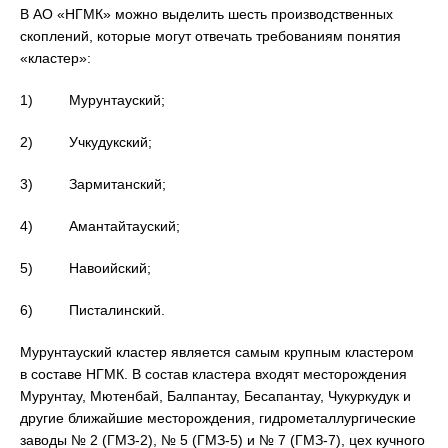
В АО «НГМК» можно выделить шесть производственных
скоплений, которые могут отвечать требованиям понятия
«кластер»:
1) Мурунтауский;
2) Учкудукский;
3) Зармитанский;
4) Амантайтауский;
5) Навоийский;
6) Писталинский.
Мурунтауский кластер является самым крупным кластером
в составе НГМК. В состав кластера входят месторождения
Мурунтау, Мютенбай, Балпантау, Бесапантау, Чукуркудук и
другие ближайшие месторождения, гидрометаллургические
заводы № 2 (ГМЗ-2), № 5 (ГМЗ-5) и № 7 (ГМЗ-7), цех кучного