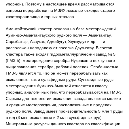
упорной). Поэтому в настоящее время рассматриваются
вопросы переработки на МЗИУ лежалых отходов старого
хвостохранилища и горных отвалов.
Амантайтауский кластер основан на базе месторождений
Ауминзо-Амантайтауского рудного поля — Амантайтау,
Сарыбатыр, Асаукак, Аджибугут, Узункудук и др. — и
расположен неподалеку от поселка Даугызтау. В состав
кластера также входят гидрометаллургический завод № 5
(ГМЗ-5), месторождение серебра Нукракон и цех кучного
выщелачивания серебра, рабочий поселок. Особенностью
ГМЗ-5 является то, что он может перерабатывать как
окисленные, так и сульфидные руды. Сульфидные руды
месторождения Ауминзо-Амантай относятся к классу
упорных, аналогичных тем, что перерабатываются на ГМЗ-3.
Сырьем для технологии окисления завода являются мелкие
и средние месторождения, расположенные в пределах
рудного поля. Завод имеет производительность 5 млн т руды
в год (3 млн окисленных и 2 млн сульфидных руд).
Минеральные ресурсы данного кластера по классификации