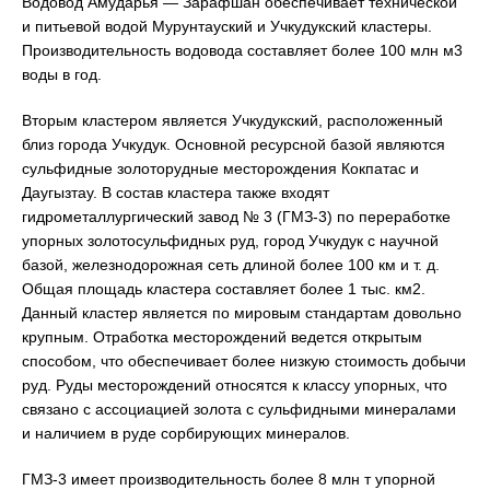
Водовод Амударья — Зарафшан обеспечивает технической
и питьевой водой Мурунтауский и Учкудукский кластеры.
Производительность водовода составляет более 100 млн м3
воды в год.
Вторым кластером является Учкудукский, расположенный
близ города Учкудук. Основной ресурсной базой являются
сульфидные золоторудные месторождения Кокпатас и
Даугызтау. В состав кластера также входят
гидрометаллургический завод № 3 (ГМЗ-3) по переработке
упорных золотосульфидных руд, город Учкудук с научной
базой, железнодорожная сеть длиной более 100 км и т. д.
Общая площадь кластера составляет более 1 тыс. км2.
Данный кластер является по мировым стандартам довольно
крупным. Отработка месторождений ведется открытым
способом, что обеспечивает более низкую стоимость добычи
руд. Руды месторождений относятся к классу упорных, что
связано с ассоциацией золота с сульфидными минералами
и наличием в руде сорбирующих минералов.
ГМЗ-3 имеет производительность более 8 млн т упорной