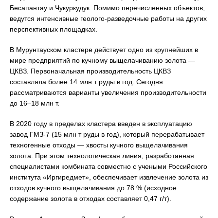
Бесапантау и Чукуркудук. Помимо перечисленных объектов,
ведутся интенсивные геолого-разведочные работы на других
перспективных площадках.
В Мурунтауском кластере действует одно из крупнейших в
мире предприятий по кучному выщелачиванию золота —
ЦКВЗ. Первоначальная производительность ЦКВЗ
составляла более 14 млн т руды в год. Сегодня
рассматриваются варианты увеличения производительности
до 16–18 млн т.
В 2020 году в пределах кластера введен в эксплуатацию
завод ГМЗ-7 (15 млн т руды в год), который перерабатывает
техногенные отходы — хвосты кучного выщелачивания
золота. При этом технологическая линия, разработанная
специалистами комбината совместно с учеными Российского
института «Иргиредмет», обеспечивает извлечение золота из
отходов кучного выщелачивания до 78 % (исходное
содержание золота в отходах составляет 0,47 г/т).