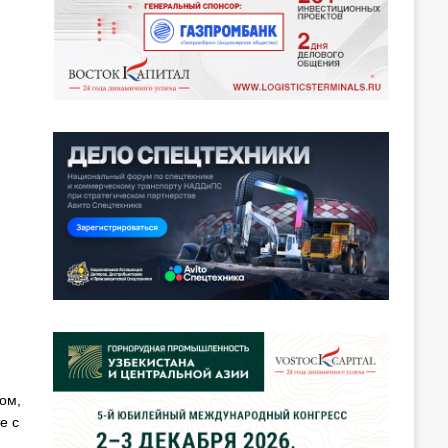
ом,
е с