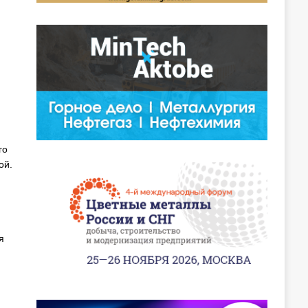
го
ой.
я