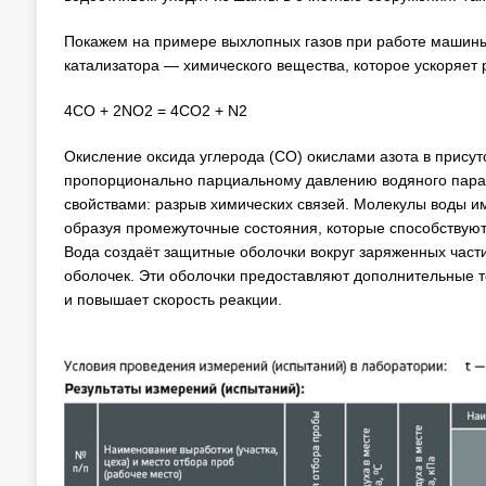
Покажем на примере выхлопных газов при работе машины 
катализатора — химического вещества, которое ускоряет р
4СО + 2NO2 = 4CO2 + N2
Окисление оксида углерода (CO) окислами азота в присут
пропорционально парциальному давлению водяного пара. 
свойствами: разрыв химических связей. Молекулы воды им
образуя промежуточные состояния, которые способствуют
Вода создаёт защитные оболочки вокруг заряженных част
оболочек. Эти оболочки предоставляют дополнительные то
и повышает скорость реакции.