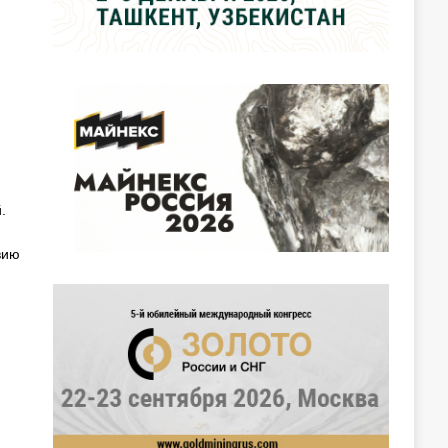
.
вию