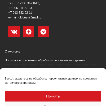
тел. +7 913 534-80-12,
+7 906 911-27-03,
+7 913 532-92-11
e-mail:
globus-j@mail.ru
О журнале
Политика в отношении обработки персональных данных
Согласие на обработку персональных данных
Пользовательское соглашение (оферта)
Вы соглашаетесь на обработку персональных данных по средствам
метрических программ.
Согласие на получение рекламных материалов
Рекламодателям
Принять
Контакты