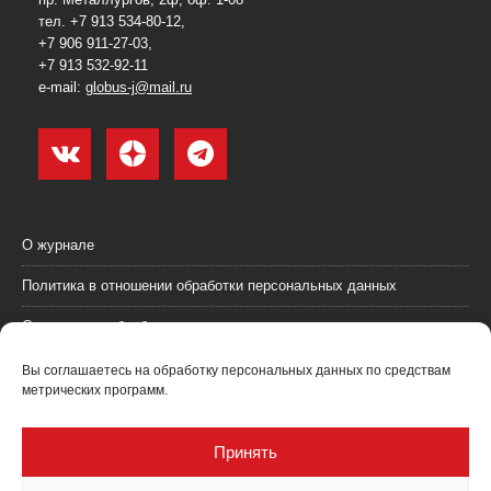
тел. +7 913 534-80-12,
+7 906 911-27-03,
+7 913 532-92-11
e-mail:
globus-j@mail.ru
О журнале
Политика в отношении обработки персональных данных
Согласие на обработку персональных данных
Пользовательское соглашение (оферта)
Вы соглашаетесь на обработку персональных данных по средствам
метрических программ.
Согласие на получение рекламных материалов
Рекламодателям
Принять
Контакты