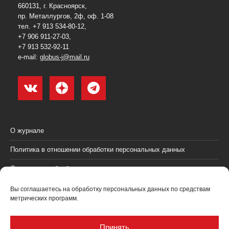
660131, г. Красноярск,
пр. Металлургов, 2ф, оф. 1-08
тел. +7 913 534-80-12,
+7 906 911-27-03,
+7 913 532-92-11
e-mail:
globus-j@mail.ru
О журнале
Политика в отношении обработки персональных данных
Согласие на обработку персональных данных
Пользовательское соглашение (оферта)
Вы соглашаетесь на обработку персональных данных по средствам
метрических программ.
Согласие на получение рекламных материалов
Рекламодателям
Принять