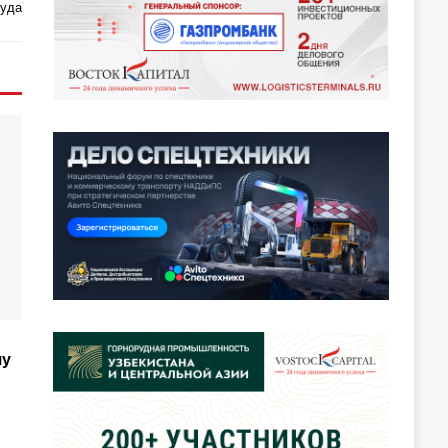
руда
чу