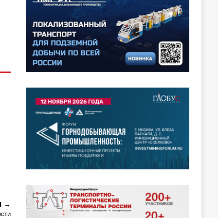
Я
ости