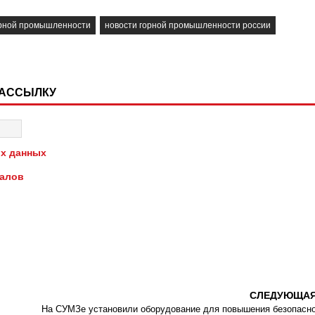
орной промышленности
новости горной промышленности россии
РАССЫЛКУ
х данных
иалов
СЛЕДУЮЩА
На СУМЗе установили оборудование для повышения безопасн