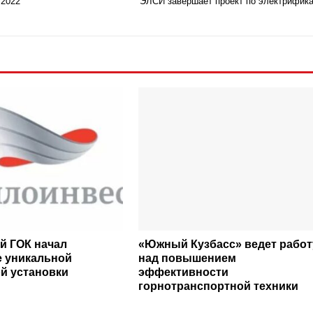
 2022
ЭЛСИ завершает проект по электрифик
й ГОК начал
«Южный Кузбасс» ведет работ
 уникальной
над повышением
й установки
эффективности
горнотранспортной техники