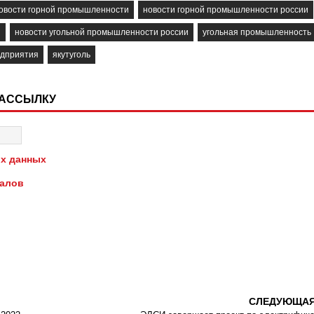
овости горной промышленности
новости горной промышленности россии
и
новости угольной промышленности россии
угольная промышленность
едприятия
якутуголь
РАССЫЛКУ
х данных
иалов
СЛЕДУЮЩА