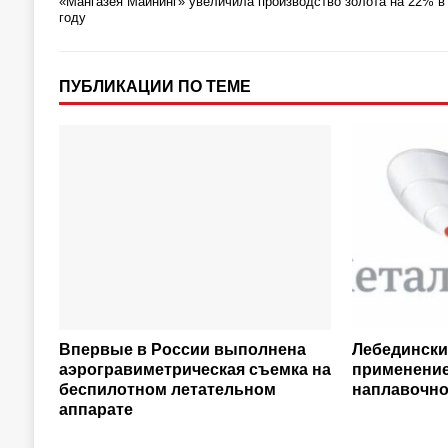
«Мангазея Майнинг» увеличила производство золота на 22% в
году
ПУБЛИКАЦИИ ПО ТЕМЕ
Впервые в России выполнена
Лебедински
аэрогравиметрическая съемка на
применение
беспилотном летательном
наплавочно
аппарате