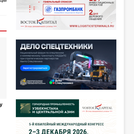
ации
у