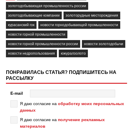
золотодобывающая промышленность россии
золотодобывающие компании
золоторудные месторождения
курасанский гок
новости горнодобывающей промышленности
новости горной промышленности
новости горной промышленности россии
новости золотодобычи
новости недропользования
южуралзолото
ПОНРАВИЛАСЬ СТАТЬЯ? ПОДПИШИТЕСЬ НА
РАССЫЛКУ
E-mail
Я даю согласие на
обработку моих персональных
данных
Я даю согласие на
получение рекламных
материалов