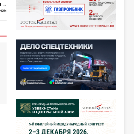
Я
йном