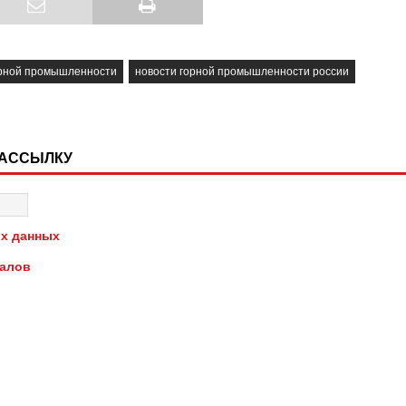
орной промышленности
новости горной промышленности россии
РАССЫЛКУ
х данных
иалов