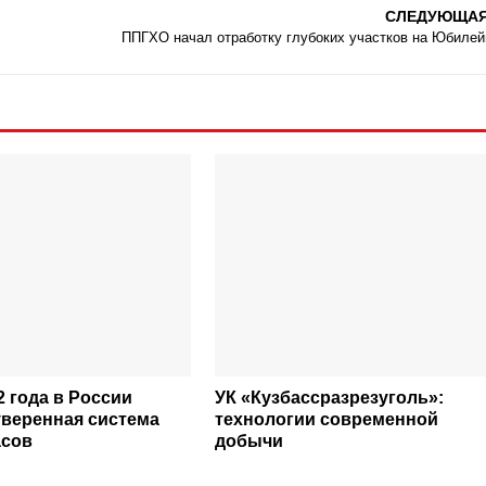
СЛЕДУЮЩА
ППГХО начал отработку глубоких участков на Юбиле
2 года в России
УК «Кузбассразрезуголь»:
уверенная система
технологии современной
асов
добычи