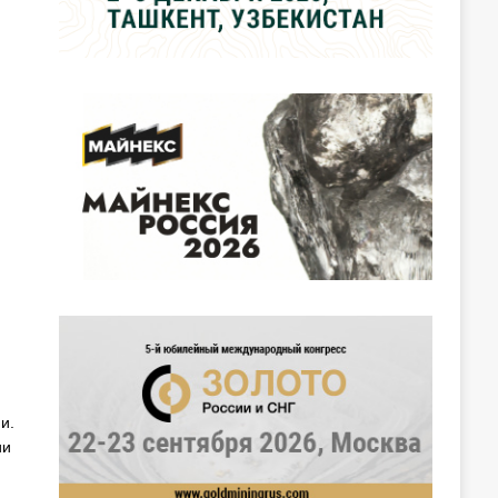
и.
ии