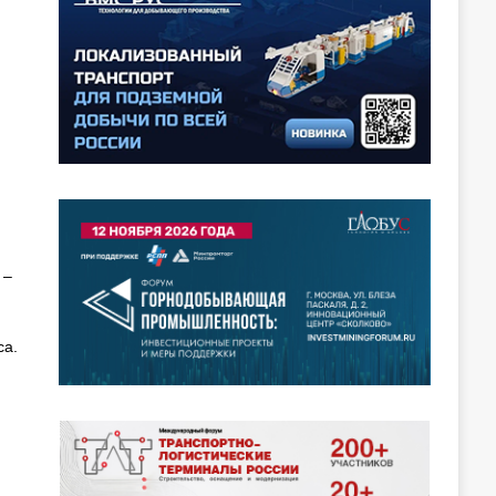
 –
са.