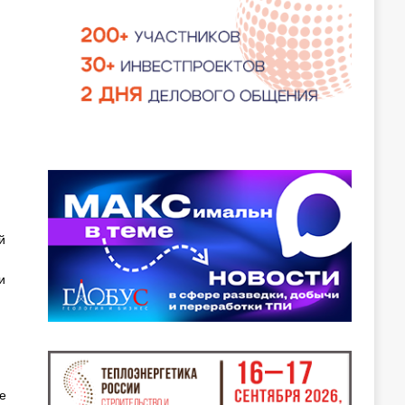
й
и
е