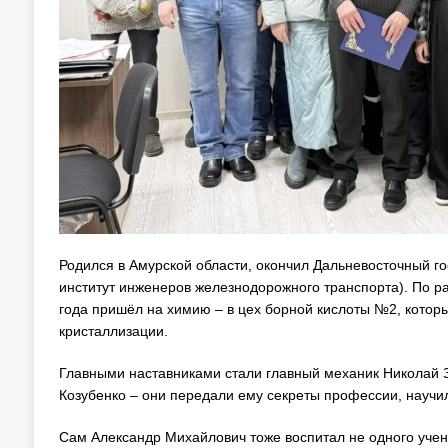
Родился в Амурской области, окончил Дальневосточный г
институт инженеров железнодорожного транспорта). По р
года пришёл на химию – в цех борной кислоты №2, которы
кристаллизации.
Главными наставниками стали главный механик Николай 
Козубенко – они передали ему секреты профессии, научил
Сам Александр Михайлович тоже воспитал не одного учен