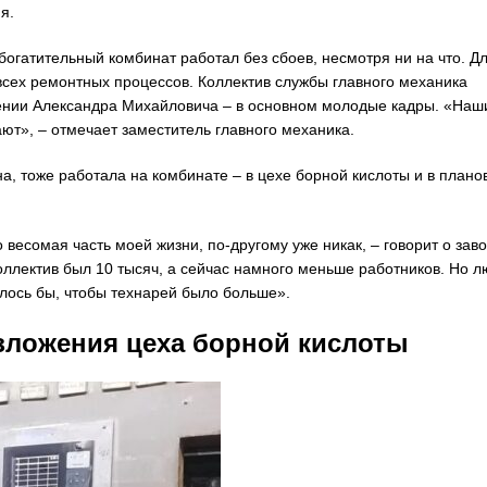
я.
огатительный комбинат работал без сбоев, несмотря ни на что. Д
всех ремонтных процессов. Коллектив службы главного механика
нении Александра Михайловича – в основном молодые кадры. «Наш
ют», – отмечает заместитель главного механика.
 тоже работала на комбинате – в цехе борной кислоты и в плано
 весомая часть моей жизни, по-другому уже никак, – говорит о зав
ллектив был 10 тысяч, а сейчас намного меньше работников. Но л
елось бы, чтобы технарей было больше».
зложения цеха борной кислоты