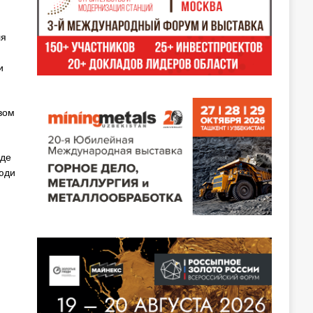
ля
и
вом
оде
юди