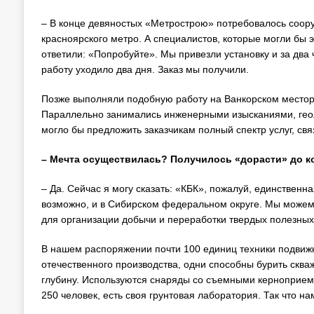
– В конце девяностых «Метрострою» потребовалось соору
красноярского метро. А специалистов, которые могли бы 
ответили: «Попробуйте». Мы привезли установку и за два
работу уходило два дня. Заказ мы получили.
Позже выполняли подобную работу на Ванкорском месторо
Параллельно занимались инженерными изысканиями, геол
могло бы предложить заказчикам полный спектр услуг, св
– Мечта осуществилась? Получилось «дорасти» до к
– Да. Сейчас я могу сказать: «КБК», пожалуй, единствен
возможно, и в Сибирском федеральном округе. Мы можем
для организации добычи и переработки твердых полезных
В нашем распоряжении почти 100 единиц техники подвижно
отечественного производства, одни способны бурить сква
глубину. Используются снаряды со съемными керноприемн
250 человек, есть своя грунтовая лаборатория. Так что н