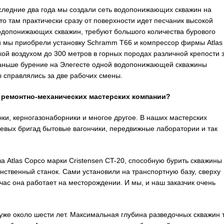
следние два года мы создали сеть водопонижающих скважин на
то там практически сразу от поверхности идет песчаник высокой
одопонижающих скважин, требуют большого количества бурового
ей мы приобрели установку Schramm T66 и компрессор фирмы Atlas
ой воздухом до 300 метров в горных породах различной крепости 
раньше бурение на Элегесте одной водопонижающей скважины
 справлялись за две рабочих смены.
 ремонтно-механических мастерских компании?
ки, керногазонаборники и многое другое. В наших мастерских
левых бригад бытовые вагончики, передвижные лаборатории и так
а Atlas Copco марки Cristensen CT-20, способную бурить скважины
инственный станок. Сами установили на транспортную базу, сверху
ас она работает на месторождении. И мы, и наш заказчик очень
же около шести лет. Максимальная глубина разведочных скважин 