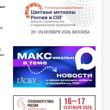
ных
На
с
ии»