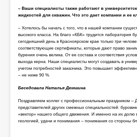
– Ваши специалисты также работают в университетс
жидкостей для скважин. Что это дает компании и ее 
– Хотелось бы начать с того, что в нашей компании сущес
высокого класса. На благо «КБК» трудится лаборатория б
сегодняшний день в Красноярском крае только три челове
соответствующие сертификаты, которые дают право заним
бурения очень велика. От ее состава и соответствия усл
выхода керна. Наши специалисты могут создавать в унив
учетом потребностей заказчика. Это повышает эффективн
– не ниже 90 %.
Беседовала Наталья Демшина
Поздравляем коллег с профессиональным праздником – Дн
представителей других смежных специальностей: буровик
«вектор» нашего общего движения. И именно на их долю в
геологией, удачи и понимания – понимания со стороны бли