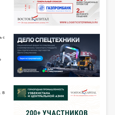
ь с
о
. В