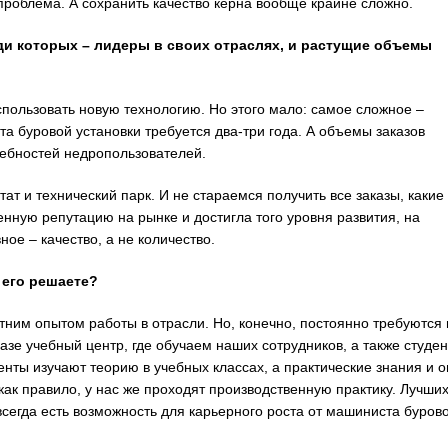
 проблема. А сохранить качество керна вообще крайне сложно.
еди которых – лидеры в своих отраслях, и растущие объемы
пользовать новую технологию. Но этого мало: самое сложное –
а буровой установки требуется два-три года. А объемы заказов
ребностей недропользователей.
т и технический парк. И не стараемся получить все заказы, какие
нную репутацию на рынке и достигла того уровня развития, на
ое – качество, а не количество.
 его решаете?
етним опытом работы в отрасли. Но, конечно, постоянно требуются 
азе учебный центр, где обучаем наших сотрудников, а также студен
енты изучают теорию в учебных классах, а практические знания и 
ак правило, у нас же проходят производственную практику. Лучши
сегда есть возможность для карьерного роста от машиниста буров