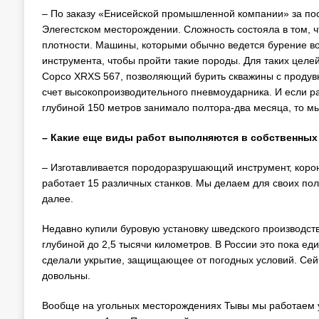
– По заказу «Енисейской промышленной компании» за по
Элегестском месторождении. Сложность состояла в том, ч
плотности. Машины, которыми обычно ведется бурение в
инструмента, чтобы пройти такие породы. Для таких цел
Copco XRXS 567, позволяющий бурить скважины с продувк
счет высокопроизводительного пневмоударника. И если 
глубиной 150 метров занимало полтора-два месяца, то мы
– Какие еще виды работ выполняются в собственных
– Изготавливается породоразрушающий инструмент, корон
работает 15 различных станков. Мы делаем для своих по
далее.
Недавно купили буровую установку шведского производств
глубиной до 2,5 тысячи километров. В России это пока ед
сделали укрытие, защищающее от погодных условий. Сейч
довольны.
Вообще на угольных месторождениях Тывы мы работаем у