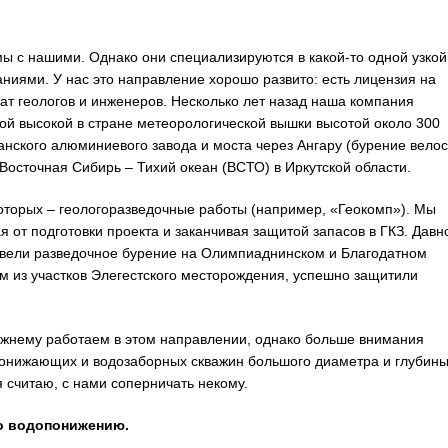
ы с нашими. Однако они специализируются в какой-то одной узкой
иями. У нас это направление хорошо развито: есть лицензия на
ат геологов и инженеров. Несколько лет назад наша компания
й высокой в стране метеорологической вышки высотой около 300
анского алюминиевого завода и моста через Ангару (бурение велос
Восточная Сибирь – Тихий океан (ВСТО) в Иркутской области.
которых – геологоразведочные работы (например, «Геокомп»). Мы
от подготовки проекта и заканчивая защитой запасов в ГКЗ. Давн
вели разведочное бурение на Олимпиаднинском и Благодатном
 из участков Элегестского месторождения, успешно защитили
режнему работаем в этом направлении, однако больше внимания
онижающих и водозаборных скважин большого диаметра и глубины
я считаю, с нами соперничать некому.
по водопонижению.