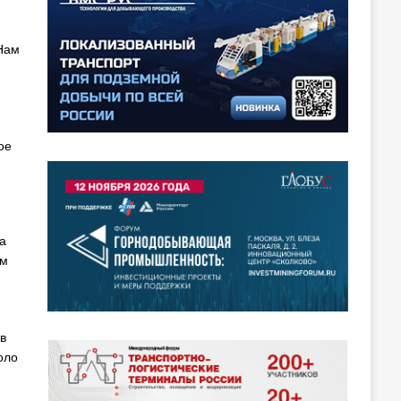
 Нам
ое
а
ям
в
оло