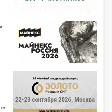
за
там