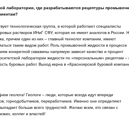
кой лаборатории, где разрабатываются рецептуры промывоч
клиентам?
твует технологическая группа, в которой работают специалисты
уровых растворов ИНиГ СФУ, которая не имеет аналогов в России. 
ка, причем один из них – главный технолог компании, имеют
аться таким видом работ. Роль промывочной жидкости в процессе
овиям конкретной скважины напрямую зависит качество и процент
ерситетской лаборатории жидкости по «персональным» рецептам – 
ость буровых работ. Выход керна в «Красноярской буровой компан
ем геолога! Геологи – люди, которые всегда идут впереди
ов, горнодобытчиков, переработчиков. Именно они определяют
ыпадает больше всего трудностей. Желаю всем, кто связан с
зких, коллег и властей!