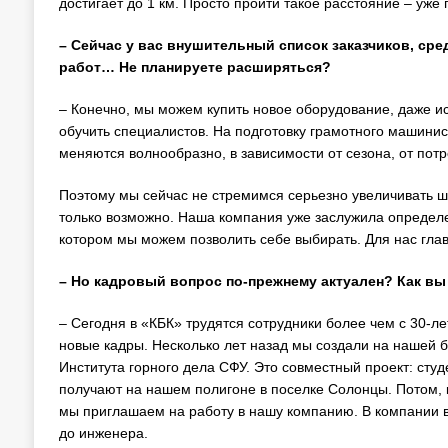
достигает до 1 км. Просто пройти такое расстояние – уже
– Сейчас у вас внушительный список заказчиков, ср
работ… Не планируете расширяться?
– Конечно, мы можем купить новое оборудование, даже ис
обучить специалистов. На подготовку грамотного машинист
меняются волнообразно, в зависимости от сезона, от пот
Поэтому мы сейчас не стремимся серьезно увеличивать шта
только возможно. Наша компания уже заслужила определе
котором мы можем позволить себе выбирать. Для нас главн
– Но кадровый вопрос по-прежнему актуален? Как вы
– Сегодня в «КБК» трудятся сотрудники более чем с 30-л
новые кадры. Несколько лет назад мы создали на нашей б
Института горного дела СФУ. Это совместный проект: студ
получают на нашем полигоне в поселке Солонцы. Потом, к
мы приглашаем на работу в нашу компанию. В компании в
до инженера.